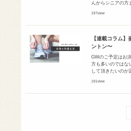
んからシニアの方
197
view
【連載コラム】
ントン〜
GWのご予定はお
方も多いのではな
して頂きたいのが
191
view