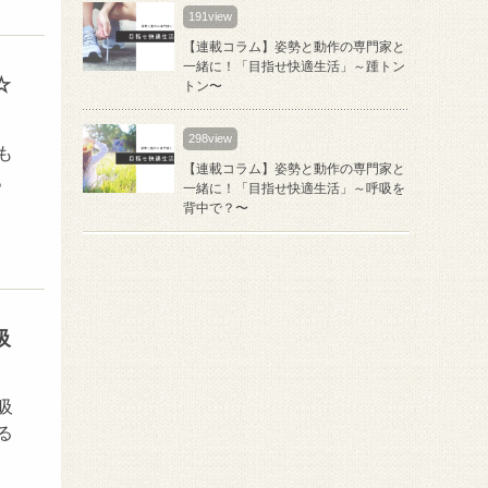
191view
【連載コラム】姿勢と動作の専門家と
一緒に！「目指せ快適生活」～踵トン
☆
トン〜
298view
も
【連載コラム】姿勢と動作の専門家と
。
一緒に！「目指せ快適生活」～呼吸を
背中で？〜
吸
吸
る