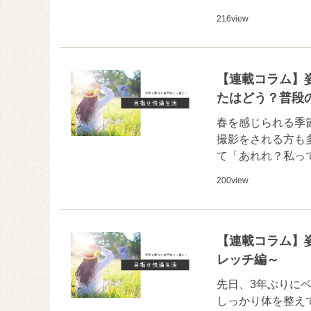
216
view
【連載コラム】
たはどう？普段
春を感じられる季
撮影をされる方も
て「あれれ？私っ
200
view
【連載コラム】
レッチ編～
先日、3年ぶりに
しっかり体を整え