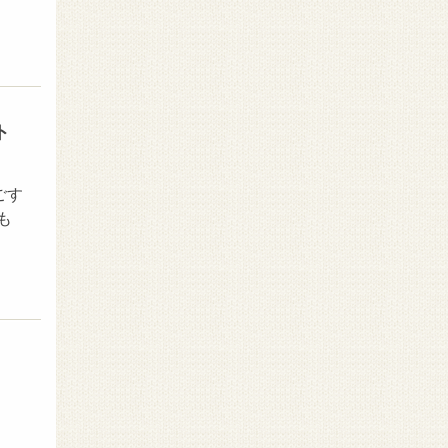
ト
ごす
も