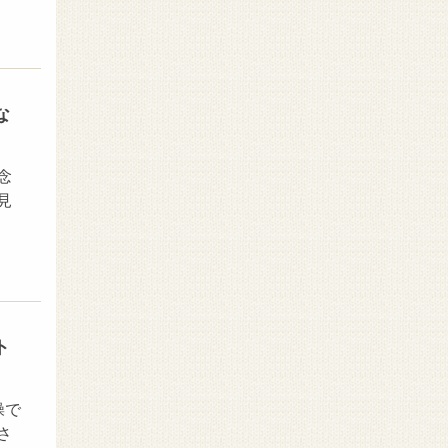
な
念
見
ト
操で
さ