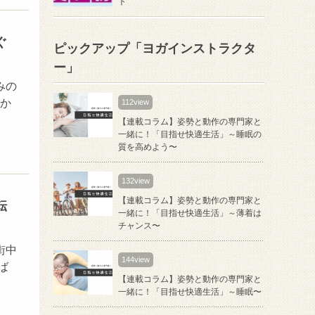
ト
ぐ
ピックアップ「ヨガインストラクタ
ー」
みの
かか
112view
【連載コラム】姿勢と動作の専門家と
一緒に！「目指せ快適生活」～睡眠の
質を高めよう〜
132view
【連載コラム】姿勢と動作の専門家と
転
一緒に！「目指せ快適生活」～薄着は
チャンス〜
街中
144view
ば
【連載コラム】姿勢と動作の専門家と
一緒に！「目指せ快適生活」～睡眠〜