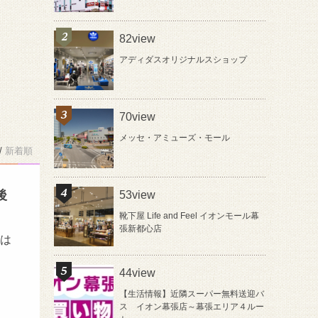
82view
アディダスオリジナルスショップ
70view
メッセ・アミューズ・モール
/
新着順
後
53view
靴下屋 Life and Feel イオンモール幕
張新都心店
れは
44view
【生活情報】近隣スーパー無料送迎バ
ス イオン幕張店～幕張エリア４ルー