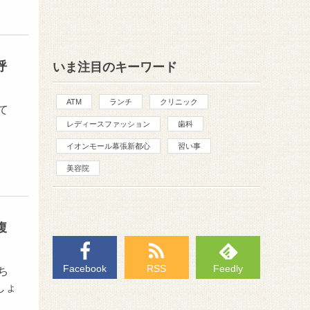
呼
いま注目のキーワード
ATM
ランチ
クリニック
て
レディースファッション
歯科
イオンモール幕張新都心
習い事
美容院
腹
Facebook
RSS
Feedly
ち
しょ