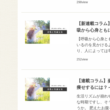
298
view
【新連載コラム
吸から心身とも
【呼吸から心身と
いるのを見かける
り、人によっては
252
view
【連載コラム】
痩せするには？
生活リズムが崩れ
な時期ですし、そ
うか。 肥えたお