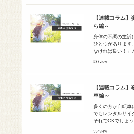
【連載コラム】
ら編～
身体の不調の主訴
ひとつがあります
なければ良い！」
538
view
【連載コラム】
車編～
多くの方が自転車
でもレンタルサイ
それでOKでしょ
534
view