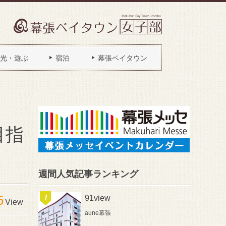
光・遊ぶ
宿泊
幕張ベイタウン
目指
週間人気記事ランキング
5
91view
View
aune幕張