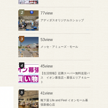
77view
アディダスオリジナルスショップ
53view
メッセ・アミューズ・モール
45view
【生活情報】近隣スーパー無料送迎バ
ス イオン幕張店～幕張エリア４ルー
ト
41view
靴下屋 Life and Feel イオンモール幕
張新都心店