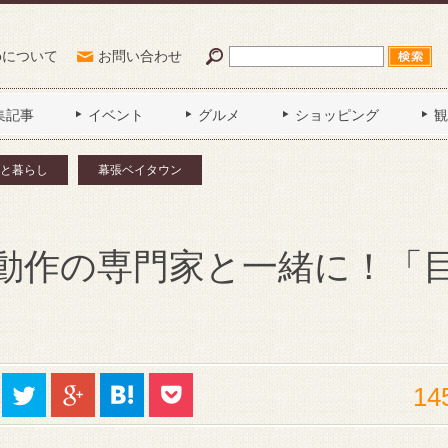
Poについて
お問い合わせ
集記事
イベント
グルメ
ショッピング
観
と暮らし
幕張ベイタウン
動作の専門家と一緒に！「
14