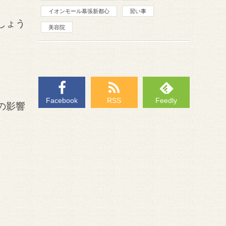
イオンモール幕張新都心
習い事
しょう
美容院
Facebook
RSS
Feedly
の影響