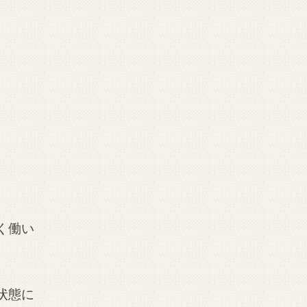
く働い
状態に