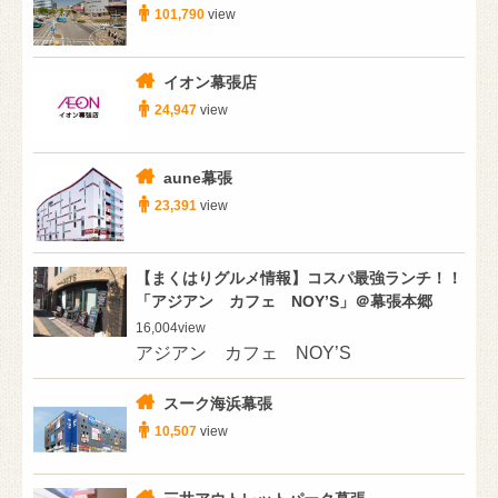
101,790
view
イオン幕張店
24,947
view
aune幕張
23,391
view
【まくはりグルメ情報】コスパ最強ランチ！！
「アジアン カフェ NOY’S」＠幕張本郷
16,004
view
アジアン カフェ NOY’S
スーク海浜幕張
10,507
view