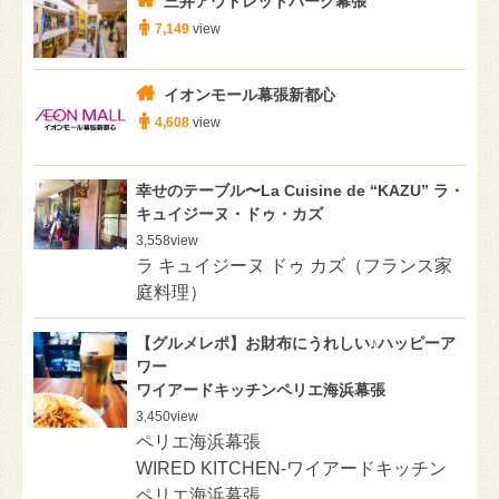
三井アウトレットパーク幕張
7,149
view
イオンモール幕張新都心
4,608
view
幸せのテーブル〜La Cuisine de “KAZU” ラ・
キュイジーヌ・ドゥ・カズ
3,558
view
ラ キュイジーヌ ドゥ カズ（フランス家
庭料理）
【グルメレポ】お財布にうれしい♪ハッピーア
ワー
ワイアードキッチンペリエ海浜幕張
3,450
view
ペリエ海浜幕張
WIRED KITCHEN-ワイアードキッチン
ペリエ海浜幕張