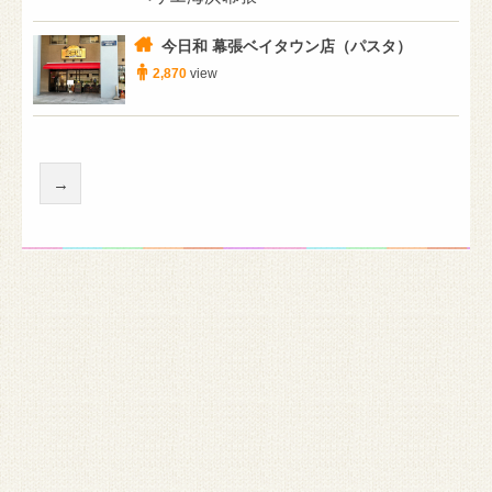
今日和 幕張ベイタウン店（パスタ）
2,870
view
→