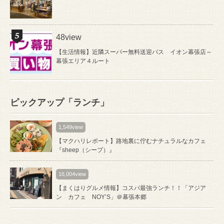
48view
【生活情報】近隣スーパー無料送迎バス イオン幕張店～
幕張エリア４ルート
ピックアップ「ランチ」
1,549view
【マクハリレポート】路地裏に佇むナチュラルなカフェ
『sheep（シープ）』
16,004view
【まくはりグルメ情報】コスパ最強ランチ！！「アジア
ン カフェ NOY’S」＠幕張本郷