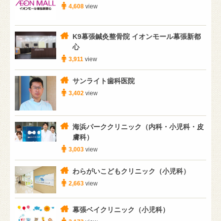
4,608
view
K9幕張鍼灸整骨院 イオンモール幕張新都
心
3,911
view
サンライト歯科医院
3,402
view
海浜パーククリニック（内科・小児科・皮
膚科）
3,003
view
わらがいこどもクリニック（小児科）
2,663
view
幕張ベイクリニック（小児科）