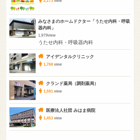
2,173
view
みなさまのホームドクター「うたせ内科・呼吸
器内科」
1,979
view
うたせ内科・呼吸器内科
アイデンタルクリニック
1,768
view
クランド薬局（調剤薬局）
1,591
view
医療法人社団 みはま病院
1,453
view