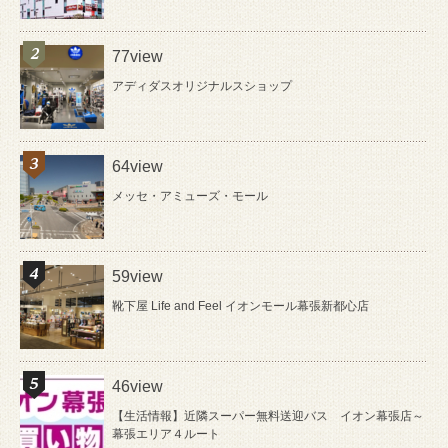
77view
アディダスオリジナルスショップ
64view
メッセ・アミューズ・モール
59view
靴下屋 Life and Feel イオンモール幕張新都心店
46view
【生活情報】近隣スーパー無料送迎バス イオン幕張店～
幕張エリア４ルート