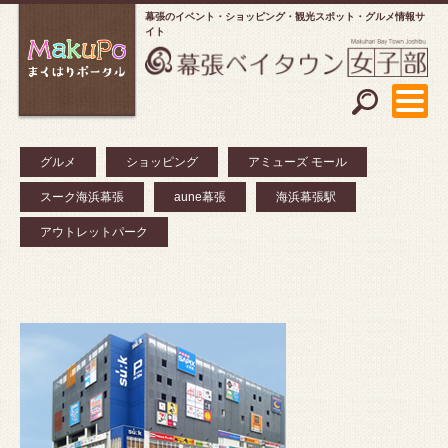
幕張のイベント・ショッピング
観光スポット・グルメ情報サ
イト
グルメ
ショッピング
アミューズ モール
スーク海浜幕張
aune幕張
海浜幕張駅
アウトレットパーク