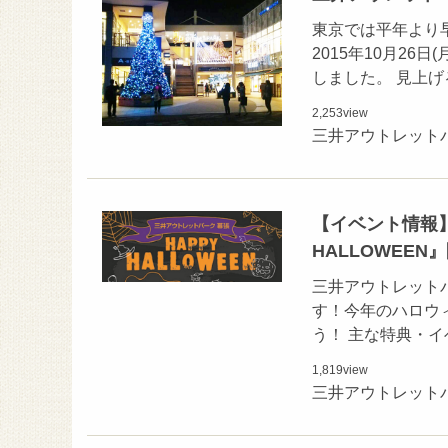
東京では平年より
2015年10月2
しました。 見上
2,253
view
三井アウトレット
【イベント情報
HALLOWEEN
三井アウトレット
す！今年のハロウ
う！ 主な特典・イ
1,819
view
三井アウトレット