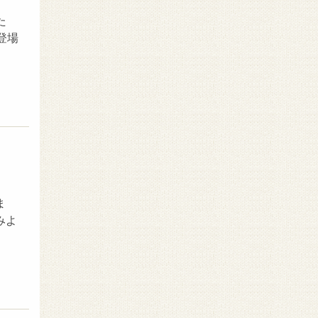
た
登場
ま
みよ