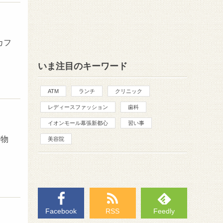
カフ
いま注目のキーワード
ATM
ランチ
クリニック
レディースファッション
歯科
イオンモール幕張新都心
習い事
建物
美容院
Facebook
RSS
Feedly