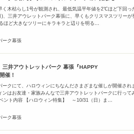
早く木枯らし1号が観測され、最低気温平年値を2℃ほど下回っ
6日(月)、三井アウレットパーク幕張に、早くもクリスマスツリーが
げるほど大きなツリーにキラキラと辺りを明る…
パーク幕張
】三井アウトレットパーク 幕張『HAPPY
』開催！
パークにて、ハロウィンにちなんださまざまな催しが開催され
ィンはお友達・家族みんなで三井アウトレットパークに行って
ベント内容 【ハロウィン特集】 ～10/31（日）ま…
パーク幕張