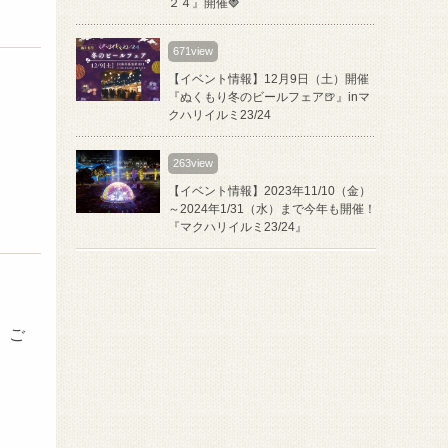
２４』開催🍓
671view
【イベント情報】12月9日（土）開催
『ぬくもり冬のビールフェア🍺』inマ
クハリイルミ23/24
263view
【イベント情報】2023年11/10（金）
～2024年1/31（水）まで今年も開催！
『マクハリイルミ23/24』
、ご