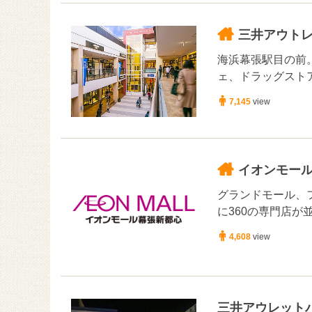
三井アウト
海浜幕張駅目の前
ェ、ドラッグスト
7,145
view
イオンモー
グランドモール、
に360の専門店
4,608
view
三井アウレット