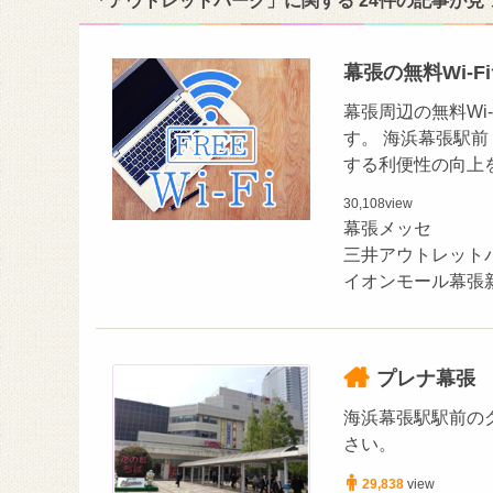
「アウトレットパーク」に関する 24件の記事が見
幕張の無料Wi-
幕張周辺の無料Wi
す。 海浜幕張駅前（
する利便性の向上
30,108
view
幕張メッセ
三井アウトレット
イオンモール幕張
プレナ幕張
海浜幕張駅駅前の
さい。
29,838
view