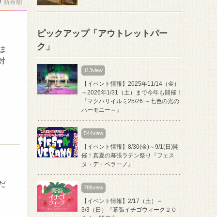
/
新着順
ピックアップ「アウトレットパー
ク」
ま
対
113view
【イベント情報】2025年11/14（金）
～2026年1/31（土）まで今年も開催！
『マクハリイルミ25/26 ～七色の光の
ハーモニー～』
544view
【イベント情報】8/30(金)～9/1(日)開
催！真夏の幕張ラテン祭り『フェス
タ・デ・ベラーノ』
だ
788view
【イベント情報】2/17（土）～
3/3（日）『幕張イチゴウィーク２０