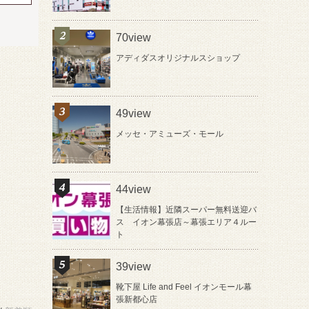
70view
アディダスオリジナルスショップ
49view
メッセ・アミューズ・モール
44view
【生活情報】近隣スーパー無料送迎バ
ス イオン幕張店～幕張エリア４ルー
ト
39view
靴下屋 Life and Feel イオンモール幕
張新都心店