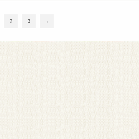
2
3
→