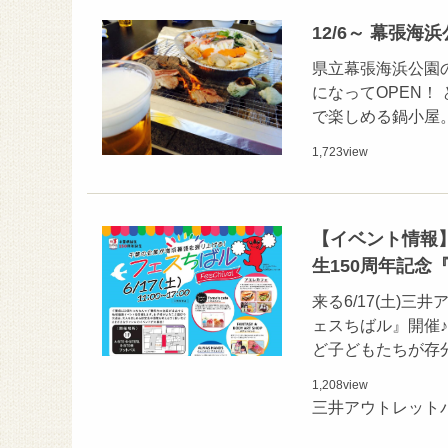
12/6～ 幕張海
県立幕張海浜公園
になってOPEN！
で楽しめる鍋小屋。
1,723
view
【イベント情報】
生150周年記念
来る6/17(土)
ェスちばル』開催
ど子どもたちが存
1,208
view
三井アウトレット