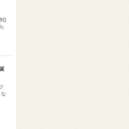
BQ
ら
誕
フ
トな