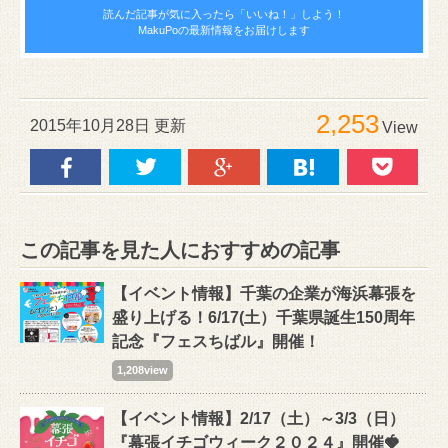
読んだ記事が気に入ったら
「いいね！」しよう！
MakuPoの最新情報をお届けします
2,253
2015年10月28日 更新
View
この記事を見た人におすすめの記事
【イベント情報】千葉の企業が海浜幕張を
盛り上げる！6/17(土）千葉県誕生150周年
記念『フェスちばル』開催！
1,208view
【イベント情報】2/17（土）～3/3（日）
『幕張イチゴウィーク２０２４』開催🍓