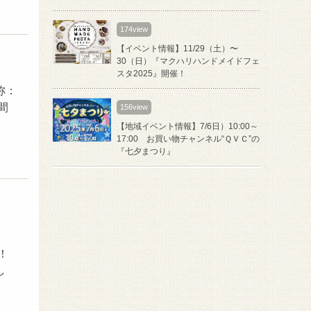
174view
【イベント情報】11/29（土）〜
30（日）『マクハリハンドメイドフェ
スタ2025』開催！
称：
間
156view
【地域イベント情報】7/6日）10:00～
17:00 お買い物チャンネル“ＱＶＣ”の
『七夕まつり』
！
し