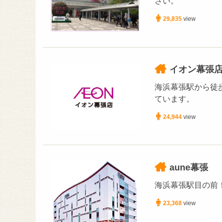
さい。
29,835
view
イオン幕張
海浜幕張駅から徒
ています。
24,944
view
aune幕張
海浜幕張駅目の前
23,368
view