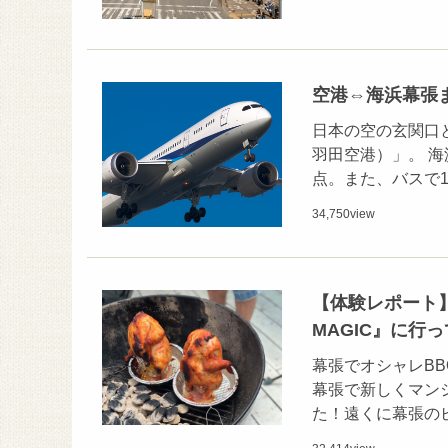
空港⇔海浜幕張
日本の空の玄関口
羽田空港）」。 
点。また、バスで
34,750
view
【体験レポート】
MAGIC』に行
幕張でオシャレB
幕張で新しくマン
た！遠くに幕張の