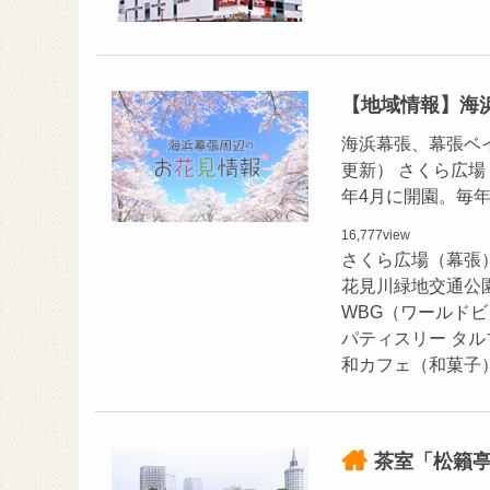
【地域情報】海
海浜幕張、幕張ベ
更新） さくら広場
年4月に開園。毎
16,777
view
さくら広場（幕張
花見川緑地交通公
WBG（ワールド
パティスリー タ
和カフェ（和菓子
茶室「松籟