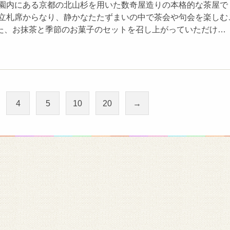
浜園内にある京都の北山杉を用いた数奇屋造りの本格的な茶屋で
・立札席からなり、静かなたたずまいの中で茶会や句会を楽しむ
た、お抹茶と季節のお菓子のセットを召し上がっていただけ…
4
5
10
20
→