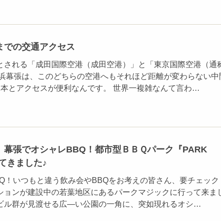
までの交通アクセス
とされる「成田国際空港（成田空港）」と「東京国際空港（通
海浜幕張は、このどちらの空港へもそれほど距離が変わらない中
1本とアクセスが便利なんです。 世界一複雑なんて言わ…
幕張でオシャレBBQ！都市型ＢＢＱパーク『PARK
ってきました♪
BQ！いつもと違う飲み会やBBQをお考えの皆さん、要チェック
ションが建設中の若葉地区にあるパークマジックに行って来ま
ビル群が見渡せる広―い公園の一角に、突如現れるオシ…