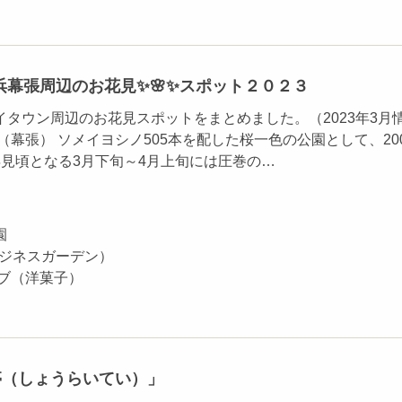
浜幕張周辺のお花見✨🌸✨スポット２０２３
イタウン周辺のお花見スポットをまとめました。（2023年3月
（幕張） ソメイヨシノ505本を配した桜一色の公園として、20
年見頃となる3月下旬～4月上旬には圧巻の…
）
園
ビジネスガーデン）
ルブ（洋菓子）
）
亭（しょうらいてい）」