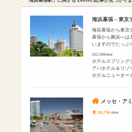
「海浜幕張駅」に関する 290件の記事が見つかり
海浜幕張⇔東京
海浜幕張から東京
幕張から舞浜へは
いますのでたっぷ
102,368
view
ホテルスプリング
アパホテル＆リゾ
ホテルニューオー
メッセ・ア
101,756
view