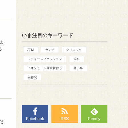
いま注目のキーワード
ま
対
ATM
ランチ
クリニック
レディースファッション
歯科
イオンモール幕張新都心
習い事
美容院
Facebook
RSS
Feedly
だ