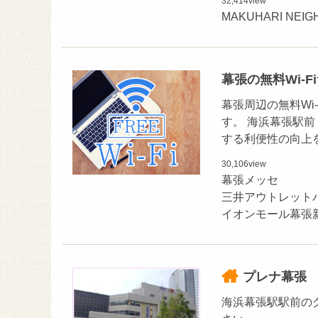
32,414
view
MAKUHARI N
幕張の無料Wi-
幕張周辺の無料Wi
す。 海浜幕張駅前（
する利便性の向上
30,106
view
幕張メッセ
三井アウトレット
イオンモール幕張
プレナ幕張
海浜幕張駅駅前の