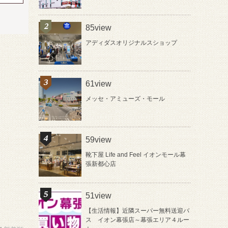
85view
アディダスオリジナルスショップ
61view
メッセ・アミューズ・モール
59view
靴下屋 Life and Feel イオンモール幕
張新都心店
51view
【生活情報】近隣スーパー無料送迎バ
ス イオン幕張店～幕張エリア４ルー