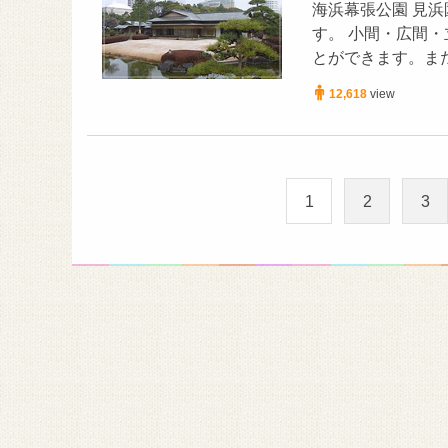
海浜幕張公園 見
す。 小間・広間
とができます。ま
12,618
view
1
2
3