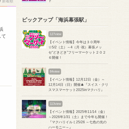
ト
/
新着順
ピックアップ「海浜幕張駅」
浜
127view
して
【イベント情報】今年は３０周年
☆5/2（土）～4（月･祝）幕張メッ
セ“どきどき”フリーマーケット２０２
６開催！
84view
【イベント情報】12月12日（金）～
12月14日（日）開催🎄『スイス・クリ
スマスマーケット2025inマクハリ』
113view
【イベント情報】2025年11/14（金）
～2026年1/31（土）まで今年も開催！
『マクハリイルミ25/26 ～七色の光の
ハーモニー～』