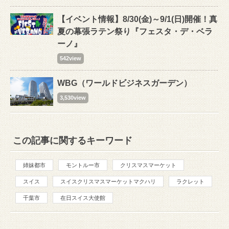
【イベント情報】8/30(金)～9/1(日)開催！真
夏の幕張ラテン祭り『フェスタ・デ・ベラ
ーノ』
542view
WBG（ワールドビジネスガーデン）
3,530view
この記事に関するキーワード
姉妹都市
モントルー市
クリスマスマーケット
スイス
スイスクリスマスマーケットマクハリ
ラクレット
千葉市
在日スイス大使館