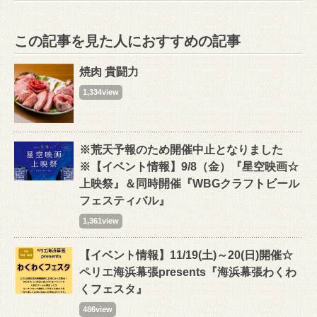
この記事を見た人におすすめの記事
焼肉 貴闘力
1,334view
※荒天予報のため開催中止となりました
※【イベント情報】9/8（金）『星空映画☆
上映祭』＆同時開催『WBGクラフトビール
フェスティバル』
1,361view
【イベント情報】11/19(土)～20(日)開催☆
ペリエ海浜幕張presents『海浜幕張わくわ
くフェスタ』
486view