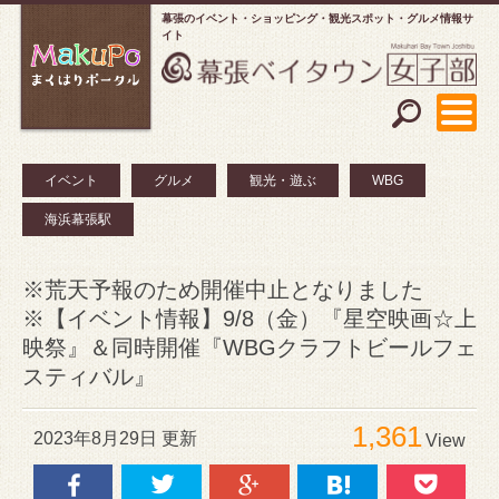
幕張のイベント・ショッピング
観光スポット・グルメ情報サ
イト
イベント
グルメ
観光・遊ぶ
WBG
海浜幕張駅
※荒天予報のため開催中止となりました
※【イベント情報】9/8（金）『星空映画☆上
映祭』＆同時開催『WBGクラフトビールフェ
スティバル』
1,361
2023年8月29日 更新
View