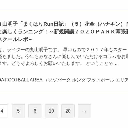
丸山明子「まくはりRun日記」（５）花金（ハナキン）
と楽しくランニング！～新規開講ＺＯＺＯＰＡＲＫ幕張
スクールレポ～
は。ライターの丸山明子です。 早いもので２０１７年もスター
経ちました。今年もみなさんに楽しんでいただけるコラムをお
ます。どうぞよろしくお願いいたします。 ということで…
NDA FOOTBALL AREA （ゾゾパーク ホンダ フットボール エリ
4
5
6
10
20
→