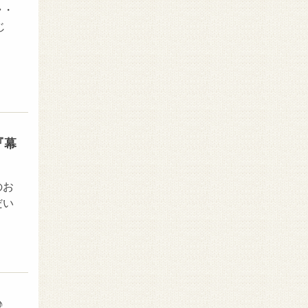
ラ・
じ
『幕
のお
だい
♪