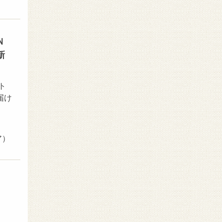
Ｎ
新
ト
届け
ア）