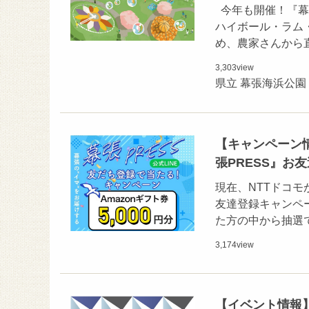
今年も開催！『幕
ハイボール・ラム
め、農家さんから
3,303
view
県立 幕張海浜公園
【キャンペーン情
張PRESS』お
現在、NTTドコモ
友達登録キャンペー
た方の中から抽選で1
3,174
view
【イベント情報】