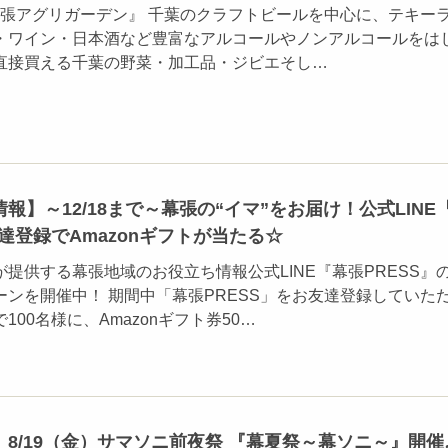
張アグリガーデン』 千葉のクラフトビールを中心に、テキー
・ワイン・日本酒など豊富なアルコールやノンアルコールをは
直接買える千葉の野菜・加工品・ジビエそし…
報】～12/18まで～幕張の“イマ”をお届け！公式LINE
友達登録でAmazonギフトが当たる☆
が提供する幕張地域のお役立ち情報公式LINE『幕張PRESS』
ンを開催中！ 期間中「幕張PRESS」をお友達登録していた
00名様に、Amazonギフト券50…
8/19（金）サマソニ前夜祭 『幕夏祭～幕ソニ～』開催