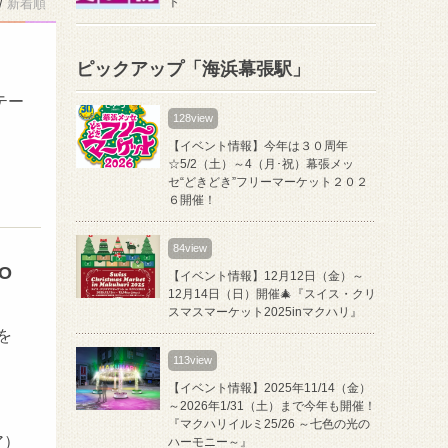
ト
/
新着順
ピックアップ「海浜幕張駅」
テー
128view
【イベント情報】今年は３０周年
☆5/2（土）～4（月･祝）幕張メッ
セ“どきどき”フリーマーケット２０２
６開催！
84view
O
【イベント情報】12月12日（金）～
12月14日（日）開催🎄『スイス・クリ
スマスマーケット2025inマクハリ』
を
113view
【イベント情報】2025年11/14（金）
～2026年1/31（土）まで今年も開催！
『マクハリイルミ25/26 ～七色の光の
ア）
ハーモニー～』