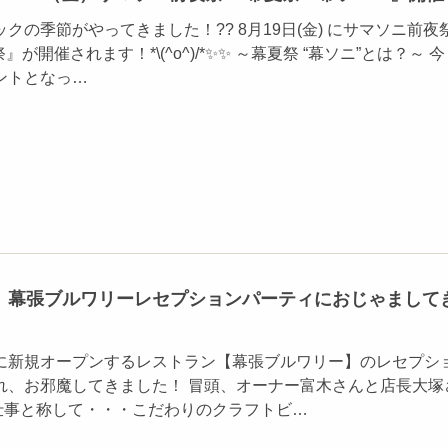
クの季節がやってきました！?? 8月19日(金) にサマソニ前夜
』が開催されます！*\(^o^)/*✨✨ ～幕夏祭 “幕ソニ”とは？～ 今
ントとなっ…
】幕張ブルワリーレセプションパーティにおじゃまして
に新規オープンするレストラン【幕張ブルワリー】のレセプシ
れ、お邪魔してきました！ 冒頭、オーナー富木さんと店長大塚
仕事と称して・・・こだわりのクラフトビ…