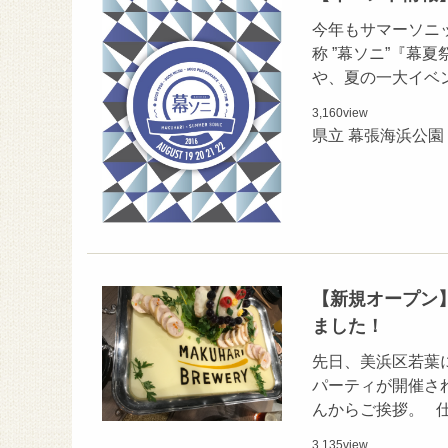
今年もサマーソニッ
称 ”幕ソニ”『幕夏祭
や、夏の一大イベ
3,160
view
県立 幕張海浜公園
【新規オープン
ました！
先日、美浜区若葉
パーティが開催さ
んからご挨拶。 
3,135
view