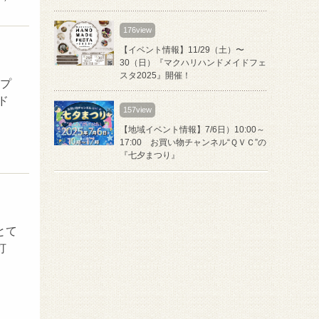
176view
【イベント情報】11/29（土）〜
30（日）『マクハリハンドメイドフェ
スタ2025』開催！
ップ
ド
157view
【地域イベント情報】7/6日）10:00～
17:00 お買い物チャンネル“ＱＶＣ”の
『七夕まつり』
とて
灯