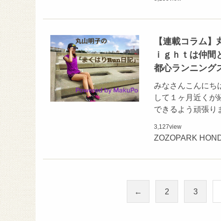
【連載コラム】
ｉｇｈｔは仲間
都心ランニング
みなさんこんにち
して１ヶ月近くが
できるよう頑張り
3,127
view
ZOZOPARK HO
←
2
3