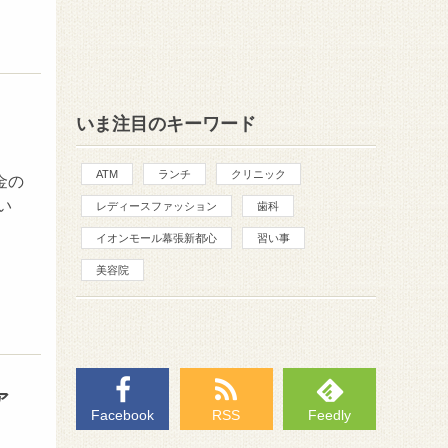
いま注目のキーワード
ATM
ランチ
クリニック
金の
い
レディースファッション
歯科
イオンモール幕張新都心
習い事
美容院
ア
Facebook
RSS
Feedly