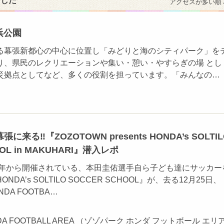
ました
アクセスが多い順 
浜公園
る幕張新都心の中心に位置し「みどりと海のシティパーク」を
り、県民のレクリエーションや集い・憩い・やすらぎの場 とし
災拠点としてなど、多くの役割を担っています。「みんなの…
来る‼『ZOZOTOWN presents HONDA’s SOLTIL
OOL in MAKUHARI』潜入レポ
09年から開催されている、本田圭佑選手自ら子ども達にサッカー
DA’s SOLTILO SOCCER SCHOOL』が、去る12月25日、
NDA FOOTBA…
NDA FOOTBALL AREA （ゾゾパーク ホンダ フットボール エリ