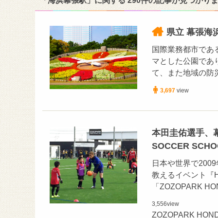
「海浜幕張駅」に関する 290件の記事が見つかり
県立 幕張海
国際業務都市であ
マとした公園であ
て、また地域の防
3,697
view
本田圭佑選手、幕張に
SOCCER SCH
日本や世界で20
教えるイベント『HON
「ZOZOPARK HO
3,556
view
ZOZOPARK HO