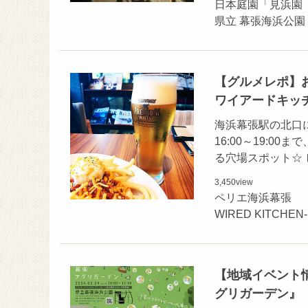
日本庭園「見浜園
県立 幕張海浜公園
【グルメレポ】
ワイアードキッ
海浜幕張駅の北口
16:00～19:0
る穴場スポット☆
3,450
view
ペリエ海浜幕張
WIRED KITC
【地域イベント情
グリガーデン』