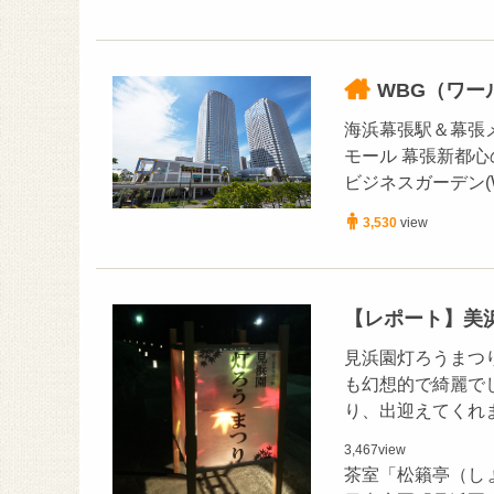
WBG（ワー
海浜幕張駅＆幕張メ
モール 幕張新都
ビジネスガーデン(
3,530
view
【レポート】美浜
見浜園灯ろうまつり
も幻想的で綺麗で
り、出迎えてくれ
3,467
view
茶室「松籟亭（し