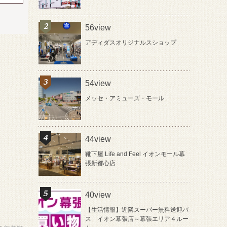
56view
アディダスオリジナルスショップ
54view
メッセ・アミューズ・モール
44view
靴下屋 Life and Feel イオンモール幕
張新都心店
40view
【生活情報】近隣スーパー無料送迎バ
ス イオン幕張店～幕張エリア４ルー