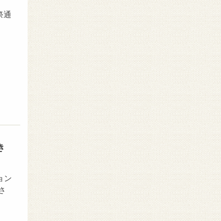
祭通
き
ョン
さ