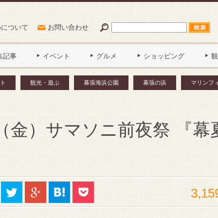
Poについて
お問い合わせ
集記事
イベント
グルメ
ショッピング
観
ト
観光・遊ぶ
幕張海浜公園
幕張の浜
マリンフ
9（金）サマソニ前夜祭 『幕
3,15