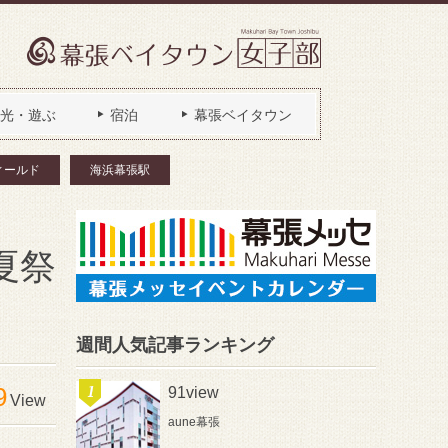
光・遊ぶ
宿泊
幕張ベイタウン
ィールド
海浜幕張駅
夏祭
週間人気記事ランキング
9
91view
View
aune幕張