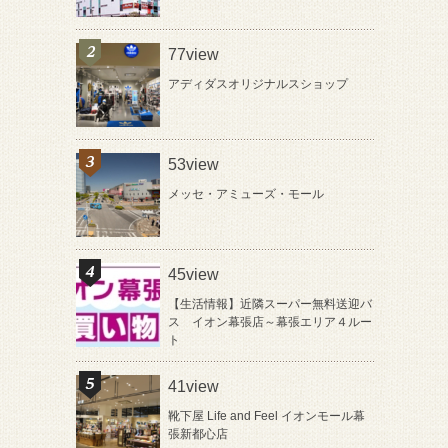
77view
アディダスオリジナルスショップ
53view
メッセ・アミューズ・モール
45view
【生活情報】近隣スーパー無料送迎バ
ス イオン幕張店～幕張エリア４ルー
ト
41view
靴下屋 Life and Feel イオンモール幕
張新都心店