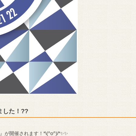
した！??
が開催されます！*\(^o^)/*✨✨