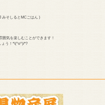
 みそしるとMCごはん )
雰囲気を楽しむことができます！
*\(^o^)/*?