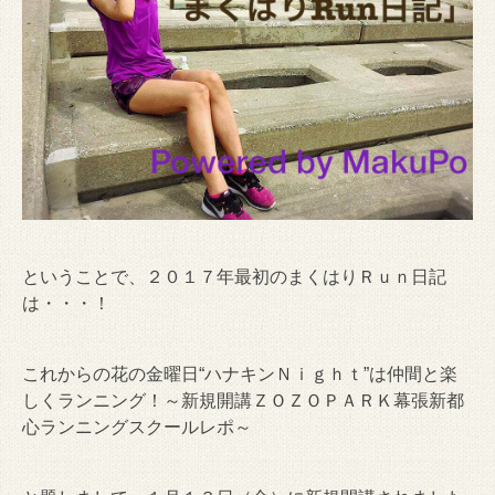
ということで、２０１７年最初のまくはりＲｕｎ日記
は・・・！
これからの花の金曜日“ハナキンＮｉｇｈｔ”は仲間と楽
しくランニング！～新規開講ＺＯＺＯＰＡＲＫ幕張新都
心ランニングスクールレポ～