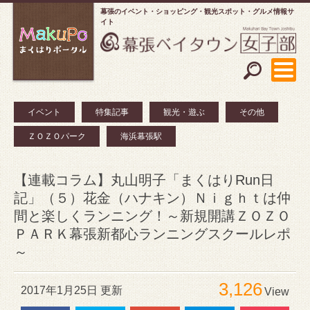
幕張のイベント・ショッピング
観光スポット・グルメ情報サ
イト
イベント
特集記事
観光・遊ぶ
その他
ＺＯＺＯパーク
海浜幕張駅
【連載コラム】丸山明子「まくはりRun日
記」（５）花金（ハナキン）Ｎｉｇｈｔは仲
間と楽しくランニング！～新規開講ＺＯＺＯ
ＰＡＲＫ幕張新都心ランニングスクールレポ
～
3,126
2017年1月25日 更新
View