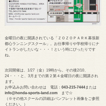
金曜日の夜に開講されている「ＺＯＺＯＰＡＲＫ幕張新
都心ランニングスクール」。お仕事帰りや学校帰りにナ
イトランがしたいな・・・！という時にぴったりです
ね。
次回開催は、1/27（金）19時から。その後2/10、
24・・・と、3月までの第２第４金曜日の夜に開講され
ます。
お申込みお問い合わせは 電話：
043-215-7444
または
info@honda-sports-land.com
まで☆
（※その他スクールの詳細はパンフレット画像をご参照
ください。）