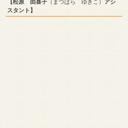
【松原 由喜子
（まつばら ゆきこ）
アシ
スタント】