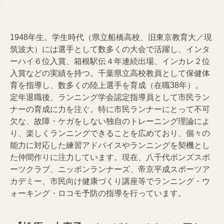
1948年生。学生時代（県立船橋高校、旧東京教育大／現
筑波大）には選手として数多くの大会で活躍し、インタ
ーハイ６位入賞、箱根駅伝４年連続出場、インカレ２位
入賞などの実績を持つ。千葉県立高校教員として保健体
育を指導し、数多くの陸上選手を育成（在職38年）。
定年退職後、ランニング学会認定指導員として市民ラン
ナーの育成に力を注ぐ。特に市民ランナーにとって不可
欠な、故障・ケガをしない独自のトレーニング理論によ
り、楽しくランニングできることを広めており、個々の
能力に対応した練習アドバイスやランニングを契機とし
た仲間作りに注力しています。現在、八千代ボンズスポ
ーツクラブ、ニッポンランナーズ、帝京平成スポーツア
カデミー、市民向け健康づくり講座等でランニング・ウ
ォーキング・ロコモ予防の指導を行っています。