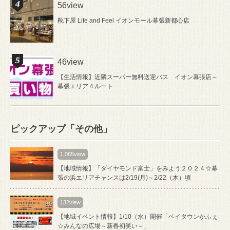
56view
靴下屋 Life and Feel イオンモール幕張新都心店
46view
【生活情報】近隣スーパー無料送迎バス イオン幕張店～
幕張エリア４ルート
ピックアップ「その他」
1,065view
【地域情報】「ダイヤモンド富士」をみよう２０２４☆幕
張の浜エリアチャンスは2/19(月)～2/22（木）頃
132view
【地域イベント情報】1/10（水）開催「ベイタウンかふぇ
☆みんなの広場～新春初笑い～」