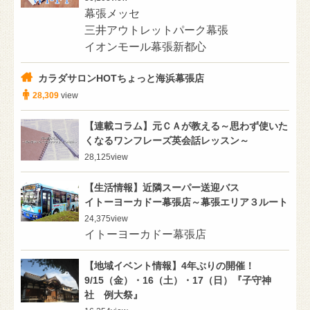
幕張メッセ
三井アウトレットパーク幕張
イオンモール幕張新都心
カラダサロンHOTちょっと海浜幕張店
28,309
view
【連載コラム】元ＣＡが教える～思わず使いた
くなるワンフレーズ英会話レッスン～
28,125
view
【生活情報】近隣スーパー送迎バス
イトーヨーカドー幕張店～幕張エリア３ルート
24,375
view
イトーヨーカドー幕張店
【地域イベント情報】4年ぶりの開催！
9/15（金）・16（土）・17（日）『子守神
社 例大祭』