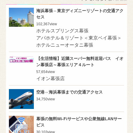
海浜幕張⇔東京ディズニーリゾートの交通アク
セス
102,367
view
ホテルスプリングス幕張
アパホテル＆リゾート＜東京ベイ幕張＞
ホテルニューオータニ幕張
【生活情報】近隣スーパー無料送迎バス イオ
ン幕張店～幕張エリア４ルート
57,654
view
イオン幕張店
空港⇔海浜幕張までの交通アクセス
34,750
view
幕張の無料Wi-Fiサービスや公衆無線LANサー
ビス
30,103
view