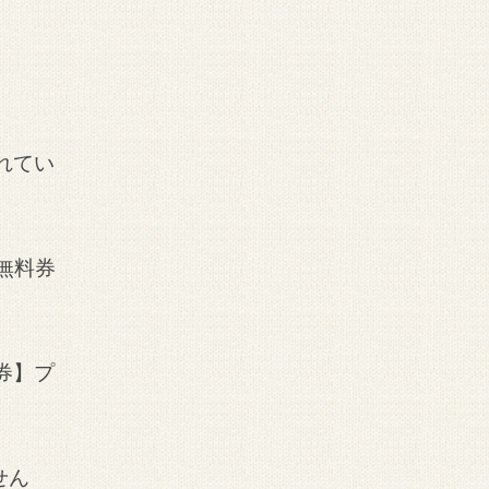
れてい
無料券
券】プ
せん