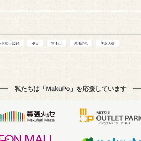
ド富士2024
夕日
富士山
幕張の浜
美浜大橋
私たちは「MakuPo」を
応援しています