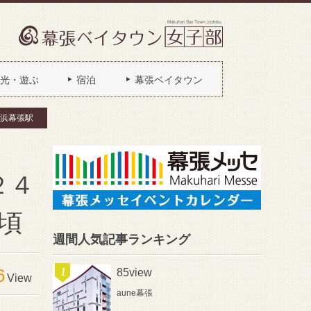
光・遊ぶ
宿泊
幕張ベイタウン
浜幕張駅
２４
）頃
週間人気記事ランキング
6
85view
View
aune幕張