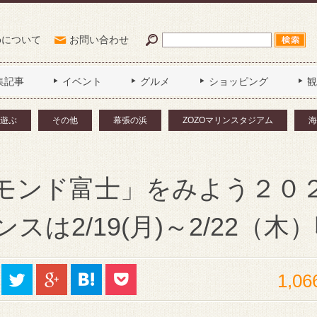
Poについて
お問い合わせ
集記事
イベント
グルメ
ショッピング
観
遊ぶ
その他
幕張の浜
ZOZOマリンスタジアム
海
モンド富士」をみよう２０
は2/19(月)～2/22（木
1,06