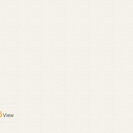
6
View