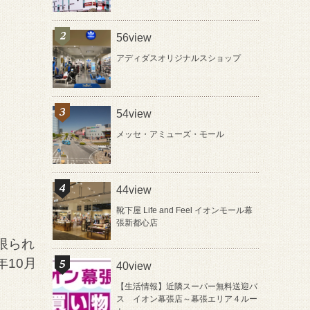
56view
アディダスオリジナルスショップ
54view
メッセ・アミューズ・モール
44view
靴下屋 Life and Feel イオンモール幕
張新都心店
限られ
10月
40view
【生活情報】近隣スーパー無料送迎バ
ス イオン幕張店～幕張エリア４ルー