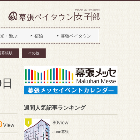
光・遊ぶ
宿泊
幕張ベイタウン
浜幕張駅
その他
9日
週間人気記事ランキング
8
80view
View
aune幕張