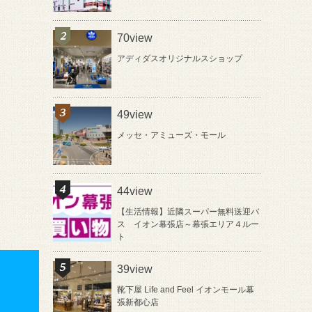
70view
アディダスオリジナルスショップ
49view
メッセ・アミューズ・モール
44view
【生活情報】近隣スーパー無料送迎バ
ス イオン幕張店～幕張エリア４ルー
ト
39view
靴下屋 Life and Feel イオンモール幕
張新都心店