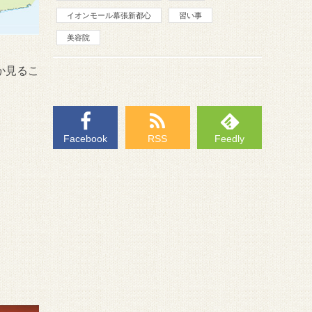
イオンモール幕張新都心
習い事
美容院
か見るこ
Facebook
RSS
Feedly
。