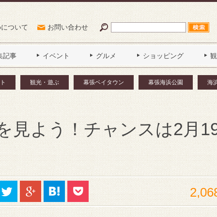
Poについて
お問い合わせ
集記事
イベント
グルメ
ショッピング
観
ト
観光・遊ぶ
幕張ベイタウン
幕張海浜公園
海
を見よう！チャンスは2月1
2,06