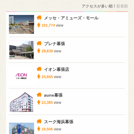
アクセスが多い順 /
新着順
メッセ・アミューズ・モール
101,774
view
プレナ幕張
29,838
view
イオン幕張店
24,945
view
aune幕張
23,385
view
スーク海浜幕張
10,506
view