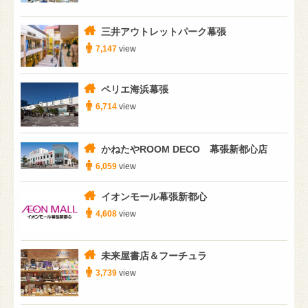
三井アウトレットパーク幕張
7,147
view
ペリエ海浜幕張
6,714
view
かねたやROOM DECO 幕張新都心店
6,059
view
イオンモール幕張新都心
4,608
view
未来屋書店＆フーチュラ
3,739
view