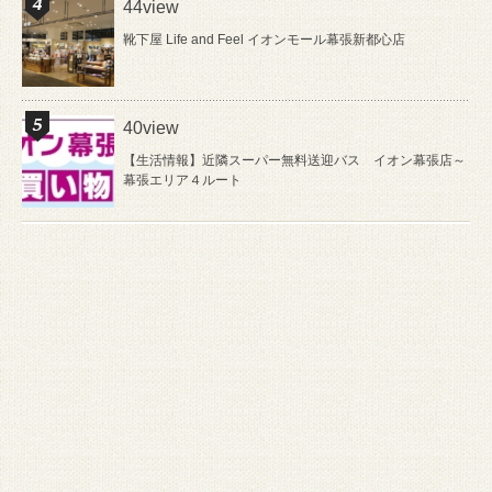
44view
靴下屋 Life and Feel イオンモール幕張新都心店
40view
【生活情報】近隣スーパー無料送迎バス イオン幕張店～
幕張エリア４ルート