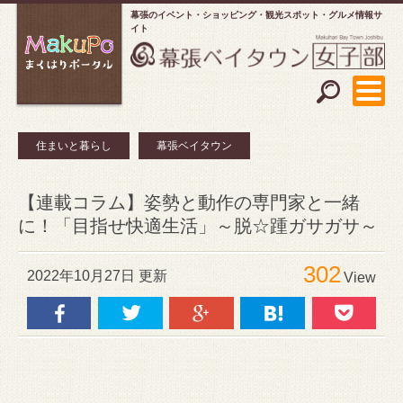
幕張のイベント・ショッピング
観光スポット・グルメ情報サ
イト
住まいと暮らし
幕張ベイタウン
【連載コラム】姿勢と動作の専門家と一緒
に！「目指せ快適生活」～脱☆踵ガサガサ～
302
2022年10月27日 更新
View