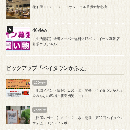
靴下屋 Life and Feel イオンモール幕張新都心店
46view
【生活情報】近隣スーパー無料送迎バス イオン幕張店～
幕張エリア４ルート
ピックアップ「ベイタウンかふぇ」
133view
【地域イベント情報】1/10（水）開催「ベイタウンかふぇ
☆みんなの広場～新春初笑い～」
258view
【開催レポート】２／１２（水）開催「第32回ベイタウン
かふぇ」スタッフレポ