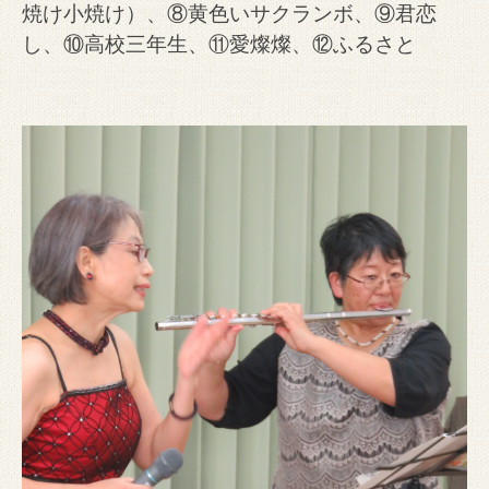
焼け小焼け）、⑧黄色いサクランボ、⑨君恋
し、⑩高校三年生、⑪愛燦燦、⑫ふるさと