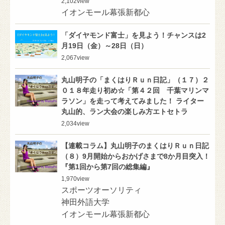
2,102
view
イオンモール幕張新都心
「ダイヤモンド富士」を見よう！チャンスは2
月19日（金）～28日（日）
2,067
view
丸山明子の「まくはりＲｕｎ日記」（１７）２
０１８年走り初め☆「第４２回 千葉マリンマ
ラソン」を走って考えてみました！ ライター
丸山的、ラン大会の楽しみ方エトセトラ
2,034
view
【連載コラム】丸山明子のまくはりＲｕｎ日記
（８）9月開始からおかげさまで8か月目突入！
『第1回から第7回の総集編』
1,970
view
スポーツオーソリティ
神田外語大学
イオンモール幕張新都心