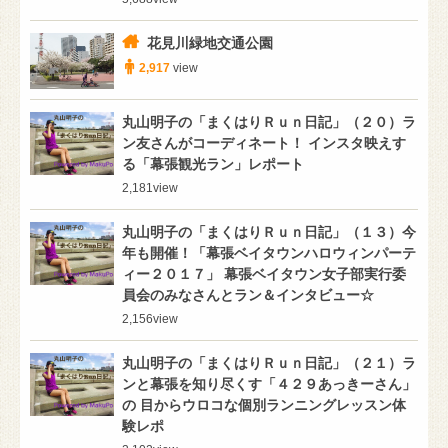
花見川緑地交通公園
2,917
view
丸山明子の「まくはりＲｕｎ日記」（２０）ラ
ン友さんがコーディネート！ インスタ映えす
る「幕張観光ラン」レポート
2,181
view
丸山明子の「まくはりＲｕｎ日記」（１３）今
年も開催！「幕張ベイタウンハロウィンパーテ
ィー２０１７」 幕張ベイタウン女子部実行委
員会のみなさんとラン＆インタビュー☆
2,156
view
丸山明子の「まくはりＲｕｎ日記」（２１）ラ
ンと幕張を知り尽くす「４２９あっきーさん」
の 目からウロコな個別ランニングレッスン体
験レポ