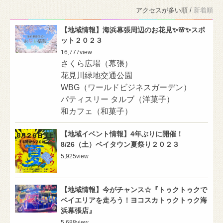
アクセスが多い順 /
新着順
【地域情報】海浜幕張周辺のお花見✨🌸✨スポ
ット２０２３
16,777
view
さくら広場（幕張）
花見川緑地交通公園
WBG（ワールドビジネスガーデン）
パティスリー タルブ（洋菓子）
和カフェ（和菓子）
【地域イベント情報】4年ぶりに開催！
8/26（土）ベイタウン夏祭り２０２３
5,925
view
【地域情報】今がチャンス☆『トゥクトゥクで
ベイエリアを走ろう！ヨコスカトゥクトゥク海
浜幕張店』
5,688
view