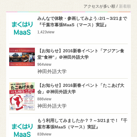
アクセスが多い順 /
新着順
みんなで体験・参画してみよう♪2/1～3/21まで
『千葉市幕張MaaS（マース）実証』
1,423
view
【お知らせ】2016新春イベント「アジアン食
堂“食神”」＠神田外語大学
964
view
神田外語大学
【お知らせ】2016新春イベント「たこあげ大
会」＠神田外語大学
886
view
神田外語大学
もう利用してみましたか？？～3/21まで！『千
葉市幕張MaaS（マース）実証』
838
view