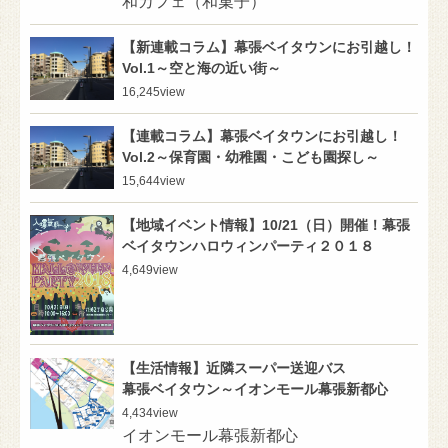
和カフェ（和菓子）
【新連載コラム】幕張ベイタウンにお引越し！
Vol.1～空と海の近い街～
16,245
view
【連載コラム】幕張ベイタウンにお引越し！
Vol.2～保育園・幼稚園・こども園探し～
15,644
view
【地域イベント情報】10/21（日）開催！幕張
ベイタウンハロウィンパーティ２０１８
4,649
view
【生活情報】近隣スーパー送迎バス
幕張ベイタウン～イオンモール幕張新都心
4,434
view
イオンモール幕張新都心