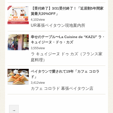
【受付終了】3/31受付終了！「近居割5年間家
賃最大20%OFF」
4,102
view
UR幕張ベイタウン現地案内所
幸せのテーブル〜La Cuisine de “KAZU” ラ・
キュイジーヌ・ドゥ・カズ
3,555
view
ラ キュイジーヌ ドゥ カズ（フランス家
庭料理）
ベイタウンで愛されて19年「カフェ コロラ
ド」
3,412
view
カフェ コロラド 幕張ベイタウン店
→