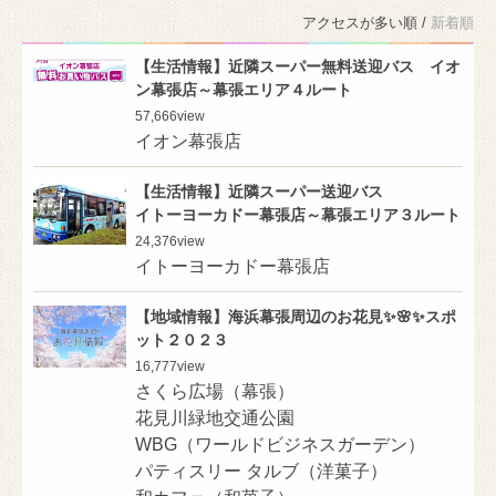
アクセスが多い順 /
新着順
【生活情報】近隣スーパー無料送迎バス イオ
ン幕張店～幕張エリア４ルート
57,666
view
イオン幕張店
【生活情報】近隣スーパー送迎バス
イトーヨーカドー幕張店～幕張エリア３ルート
24,376
view
イトーヨーカドー幕張店
【地域情報】海浜幕張周辺のお花見✨🌸✨スポ
ット２０２３
16,777
view
さくら広場（幕張）
花見川緑地交通公園
WBG（ワールドビジネスガーデン）
パティスリー タルブ（洋菓子）