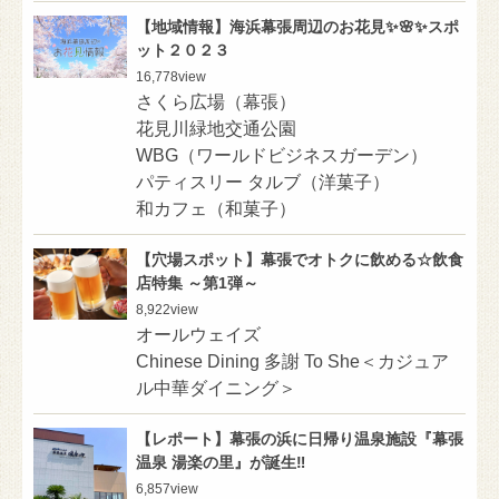
【地域情報】海浜幕張周辺のお花見✨🌸✨スポ
ット２０２３
16,778
view
さくら広場（幕張）
花見川緑地交通公園
WBG（ワールドビジネスガーデン）
パティスリー タルブ（洋菓子）
和カフェ（和菓子）
【穴場スポット】幕張でオトクに飲める☆飲食
店特集 ～第1弾～
8,922
view
オールウェイズ
Chinese Dining 多謝 To She＜カジュア
ル中華ダイニング＞
【レポート】幕張の浜に日帰り温泉施設『幕張
温泉 湯楽の里』が誕生‼️
6,857
view