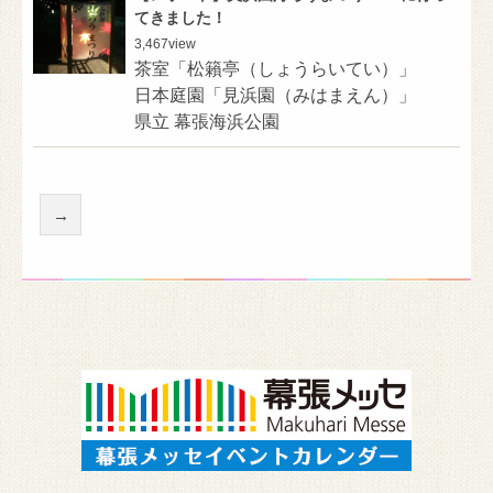
てきました！
3,467
view
茶室「松籟亭（しょうらいてい）」
日本庭園「見浜園（みはまえん）」
県立 幕張海浜公園
→