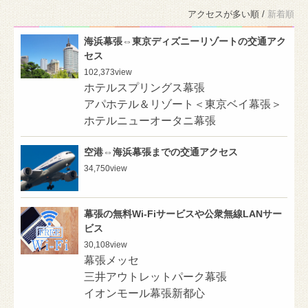
アクセスが多い順 /
新着順
海浜幕張⇔東京ディズニーリゾートの交通アク
セス
102,373
view
ホテルスプリングス幕張
アパホテル＆リゾート＜東京ベイ幕張＞
ホテルニューオータニ幕張
空港⇔海浜幕張までの交通アクセス
34,750
view
幕張の無料Wi-Fiサービスや公衆無線LANサー
ビス
30,108
view
幕張メッセ
三井アウトレットパーク幕張
イオンモール幕張新都心