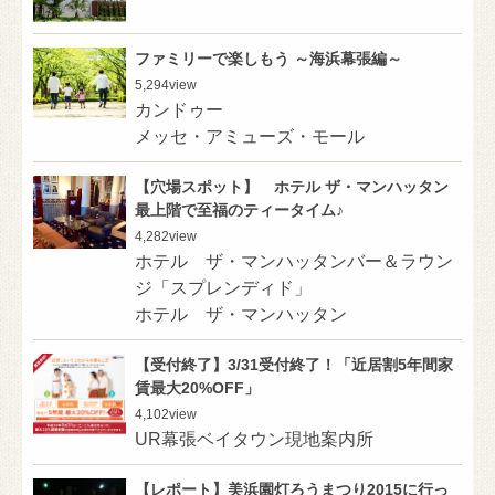
ファミリーで楽しもう ～海浜幕張編～
5,294
view
カンドゥー
メッセ・アミューズ・モール
【穴場スポット】 ホテル ザ・マンハッタン
最上階で至福のティータイム♪
4,282
view
ホテル ザ・マンハッタンバー＆ラウン
ジ「スプレンディド」
ホテル ザ・マンハッタン
【受付終了】3/31受付終了！「近居割5年間家
賃最大20%OFF」
4,102
view
UR幕張ベイタウン現地案内所
【レポート】美浜園灯ろうまつり2015に行っ