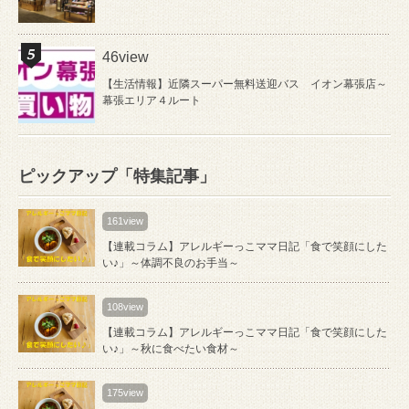
46view
【生活情報】近隣スーパー無料送迎バス イオン幕張店～
幕張エリア４ルート
ピックアップ「特集記事」
161view
【連載コラム】アレルギーっこママ日記「食で笑顔にした
い♪」～体調不良のお手当～
108view
【連載コラム】アレルギーっこママ日記「食で笑顔にした
い♪」～秋に食べたい食材～
175view