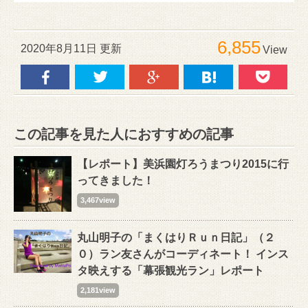
6,855
2020年8月11日 更新
View
この記事を見た人におすすめの記事
【レポート】美浜園灯ろうまつり2015に行
ってきました！
3,467view
丸山明子の「まくはりＲｕｎ日記」（２
０）ラン友さんがコーディネート！ インス
タ映えする「幕張観光ラン」レポート
2,181view