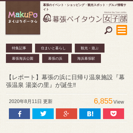
幕張のイベント・ショッピング
観光スポット・グルメ情報サ
イト
特集記事
住まいと暮らし
観光・遊ぶ
幕張海浜公園
幕張の浜
海浜幕張駅
【レポート】幕張の浜に日帰り温泉施設『幕
張温泉 湯楽の里』が誕生‼️
6,855
2020年8月11日 更新
View