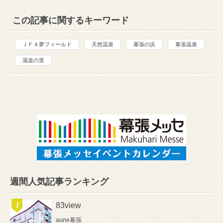
この記事に関するキーワード
ＪＦＡ夢フィールド
天然温泉
幕張の浜
幕張温泉
湯楽の里
週間人気記事ランキング
83view
aune幕張