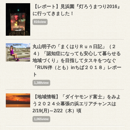
【レポート】見浜園『灯ろうまつり2016』
に行ってきました！
816view
丸山明子の「まくはりＲｕｎ日記」（２
４）「認知症になっても安心して暮らせる
地域づくり」を目指してタスキをつなぐ
「RUN伴（とも）inちば２０１８」レポー
ト
1,388view
【地域情報】「ダイヤモンド富士」をみよ
う２０２４☆幕張の浜エリアチャンスは
2/19(月)～2/22（木）頃
1,065view