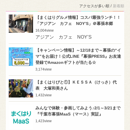
アクセスが多い順 /
新着順
【まくはりグルメ情報】コスパ最強ランチ！！
「アジアン カフェ NOY’S」＠幕張本郷
16,004
view
アジアン カフェ NOY’S
【キャンペーン情報】～12/18まで～幕張の“イ
マ”をお届け！公式LINE『幕張PRESS』お友達
登録でAmazonギフトが当たる☆
3,174
view
【まくはりびと①】ＫＥＳＳＡ（けっさ）代
表 大塚和美さん
1,432
view
みんなで体験・参画してみよう♪2/1～3/21まで
『千葉市幕張MaaS（マース）実証』
1,423
view