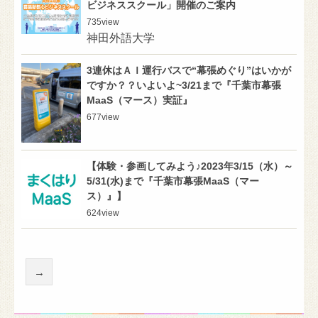
ビジネススクール」開催のご案内
735
view
神田外語大学
3連休はＡＩ運行バスで“幕張めぐり”はいかが
ですか？？いよいよ~3/21まで『千葉市幕張
MaaS（マース）実証』
677
view
【体験・参画してみよう♪2023年3/15（水）～
5/31(水)まで『千葉市幕張MaaS（マー
ス）』】
624
view
→