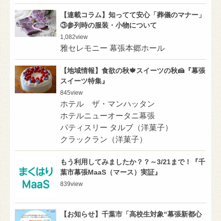
【連載コラム】知ってて安心「葬儀のマナー」
③参列時の服装・小物について
1,082
view
雅セレモニー 幕張本郷ホール
【地域情報】食欲の秋🍁スイーツの秋🍰『幕張
スイーツ特集』
845
view
ホテル ザ・マンハッタン
ホテルニューオータニ幕張
パティスリー タルブ（洋菓子）
クラックラン（洋菓子）
もう利用してみましたか？？～3/21まで！『千
葉市幕張MaaS（マース）実証』
839
view
【お知らせ】千葉市「高校生対象“幕張新都心