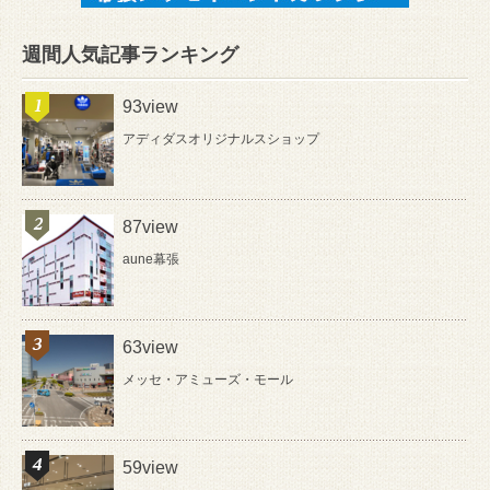
週間人気記事ランキング
93view
アディダスオリジナルスショップ
87view
aune幕張
63view
メッセ・アミューズ・モール
59view