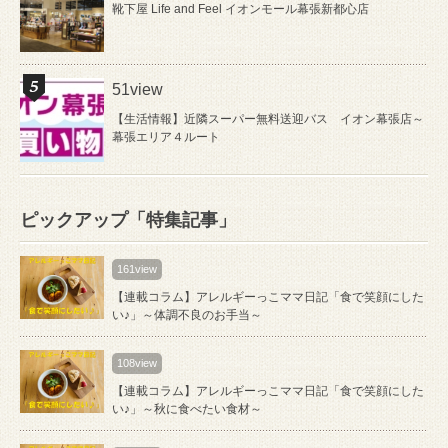
靴下屋 Life and Feel イオンモール幕張新都心店
51view
【生活情報】近隣スーパー無料送迎バス イオン幕張店～
幕張エリア４ルート
ピックアップ「特集記事」
161view
【連載コラム】アレルギーっこママ日記「食で笑顔にした
い♪」～体調不良のお手当～
108view
【連載コラム】アレルギーっこママ日記「食で笑顔にした
い♪」～秋に食べたい食材～