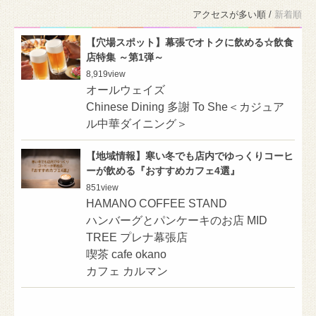
アクセスが多い順 /
新着順
【穴場スポット】幕張でオトクに飲める☆飲食
店特集 ～第1弾～
8,919
view
オールウェイズ
Chinese Dining 多謝 To She＜カジュア
ル中華ダイニング＞
【地域情報】寒い冬でも店内でゆっくりコーヒ
ーが飲める『おすすめカフェ4選』
851
view
HAMANO COFFEE STAND
ハンバーグとパンケーキのお店 MID
TREE プレナ幕張店
喫茶 cafe okano
カフェ カルマン