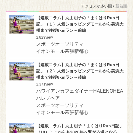
アクセスが多い順 /
新着順
【連載コラム】丸山明子の「まくはりRun日
記」（１）人気ショッピングモールから美浜大
橋まで往復6kmラン～前編
2,829
view
スポーツオーソリティ
イオンモール幕張新都心
【連載コラム】丸山明子の「まくはりRun日
記」（２）人気ショッピングモールから美浜大
橋まで往復6kmラン～後編
2,371
view
ハワイアンカフェダイナーHALENOHEA
ハレノヘア
スポーツオーソリティ
イオンモール幕張新都心
【連載コラム】丸山明子「まくはりRun日記」
（10）ここからも2020年へ繋がる道となる