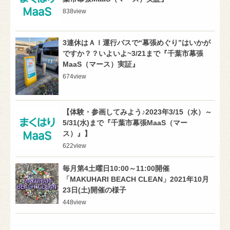
838
view
3連休はＡＩ運行バスで“幕張めぐり”はいかが
ですか？？いよいよ~3/21まで『千葉市幕張
MaaS（マース）実証』
674
view
【体験・参画してみよう♪2023年3/15（水）～
5/31(水)まで『千葉市幕張MaaS（マー
ス）』】
622
view
毎月第4土曜日10:00～11:00開催
「MAKUHARI BEACH CLEAN」2021年10月
23日(土)開催の様子
448
view