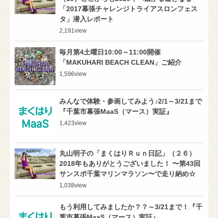
「2017幕張チャレンジトライアスロンフェス
タ」潜入レポート
2,191
view
毎月第4土曜日10:00～11:00開催
「MAKUHARI BEACH CLEAN」ご紹介
1,596
view
みんなで体験・参画してみよう♪2/1～3/21まで
『千葉市幕張MaaS（マース）実証』
1,423
view
丸山明子の「まくはりＲｕｎ日記」（２６）
2018年もありがとうございました！ 〜第43回
サンスポ千葉マリンマラソン〜で走り納め☆
1,038
view
もう利用してみましたか？？～3/21まで！『千
葉市幕張MaaS（マース）実証』