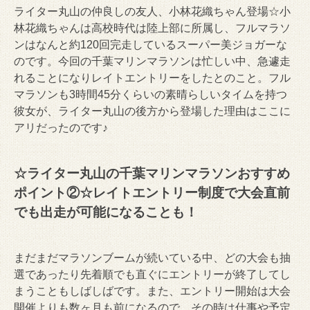
ライター丸山の仲良しの友人、小林花織ちゃん登場☆小
林花織ちゃんは高校時代は陸上部に所属し、フルマラソ
ンはなんと約120回完走しているスーパー美ジョガーな
のです。今回の千葉マリンマラソンは忙しい中、急遽走
れることになりレイトエントリーをしたとのこと。フル
マラソンも3時間45分くらいの素晴らしいタイムを持つ
彼女が、ライター丸山の後方から登場した理由はここに
アリだったのです♪
☆ライター丸山の千葉マリンマラソンおすすめ
ポイント②☆
レイトエントリー制度で大会直前
でも出走が可能になることも！
まだまだマラソンブームが続いている中、どの大会も抽
選であったり先着順でも直ぐにエントリーが終了してし
まうこともしばしばです。また、エントリー開始は大会
開催よりも数ヶ月も前になるので、その時は仕事や予定