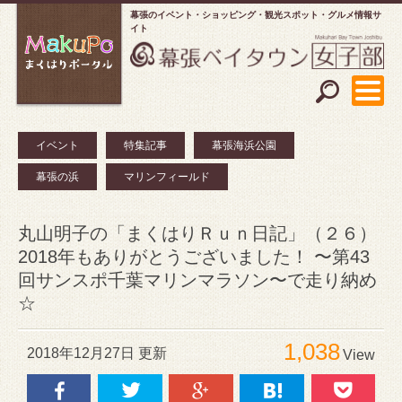
幕張のイベント・ショッピング
観光スポット・グルメ情報サ
イト
イベント
特集記事
幕張海浜公園
幕張の浜
マリンフィールド
丸山明子の「まくはりＲｕｎ日記」（２６）
2018年もありがとうございました！ 〜第43
回サンスポ千葉マリンマラソン〜で走り納め
☆
1,038
2018年12月27日 更新
View