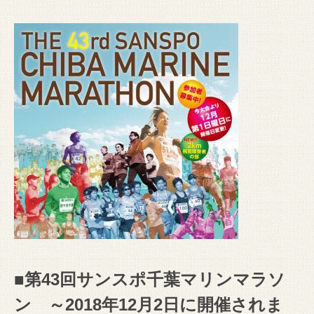
■第
43
回サンスポ千葉マリンマラソ
ン
～
2018
年
12
月
2
日に開催されま