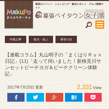
幕張のイベント・ショッピング
観光スポット・グルメ情報サ
イト
特集記事
観光・遊ぶ
幕張の浜
【連載コラム】丸山明子の「まくはりＲｕｎ
日記」(11)「走って伺いました！新検見川サ
ンセットビーチヨガ＆ビーチクリーン体験
記」
2,331
2017年7月25日 更新
View