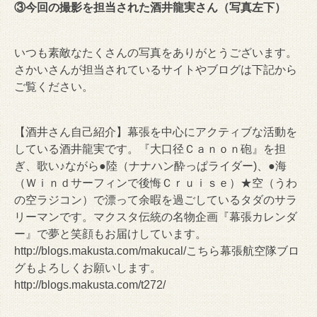
③今回の撮影を担当された酒井龍実さん（写真左下）
いつも素敵なたくさんの写真をありがとうございます。
さかいさんが担当されているサイトやブログは下記から
ご覧ください。
【酒井さん自己紹介】幕張を中心にアクティブな活動を
している酒井龍実です。『大口径Ｃａｎｏｎ砲』を担
ぎ、歌い♪ながら●陸（ナナハン酔っぱライダー)、●海
（Ｗｉｎｄサーフィンで後悔Ｃｒｕｉｓｅ）★空（うわ
の空ラジコン）で漂って余暇を過ごしているタダのサラ
リーマンです。マクスタ伝統の名物企画『幕張カレンダ
ー』で夢と笑顔もお届けしています。
http://blogs.makusta.com/makucal/
こちら幕張航空隊ブロ
グもよろしくお願いします。
http://blogs.makusta.com/t272/