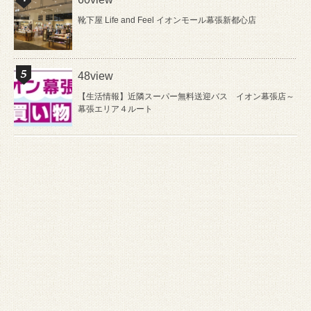
靴下屋 Life and Feel イオンモール幕張新都心店
48view
【生活情報】近隣スーパー無料送迎バス イオン幕張店～
幕張エリア４ルート