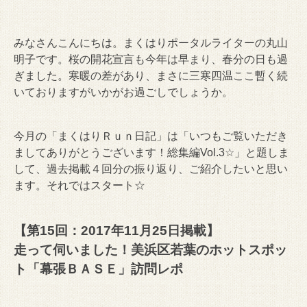
みなさんこんにちは。まくはりポータルライターの丸山
明子です。桜の開花宣言も今年は早まり、春分の日も過
ぎました。寒暖の差があり、まさに三寒四温ここ暫く続
いておりますがいかがお過ごしでしょうか。
今月の「まくはりＲｕｎ日記」は「いつもご覧いただき
ましてありがとうございます！総集編Vol.3☆」と題しま
して、過去掲載４回分の振り返り、ご紹介したいと思い
ます。それではスタート☆
【第15回：2017年11月25日掲載】
走って伺いました！美浜区若葉のホットスポッ
ト「幕張ＢＡＳＥ」訪問レポ