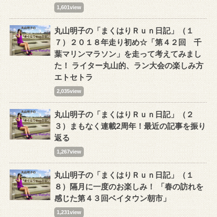
1,601view
丸山明子の「まくはりＲｕｎ日記」（１
７）２０１８年走り初め☆「第４２回 千
葉マリンマラソン」を走って考えてみまし
た！ ライター丸山的、ラン大会の楽しみ方
エトセトラ
2,035view
丸山明子の「まくはりＲｕｎ日記」（２
３）まもなく連載2周年！最近の記事を振り
返る
1,267view
丸山明子の「まくはりＲｕｎ日記」（１
８）隔月に一度のお楽しみ！ 「春の訪れを
感じた第４３回ベイタウン朝市」
1,231view