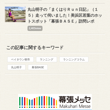
丸山明子の「まくはりＲｕｎ日記」（１
５）走って伺いました！美浜区若葉のホッ
トスポット「幕張ＢＡＳＥ」訪問レポ
2,403view
この記事に関するキーワード
ベイタウン朝市
ランニング
ランニングコラム
丸山明子
幕張BASE