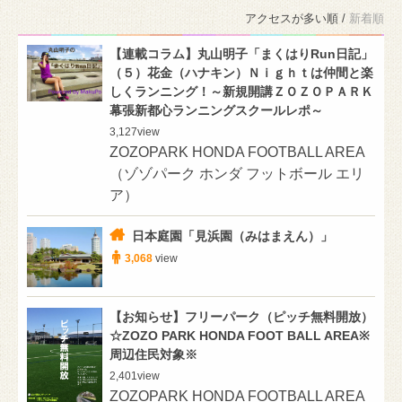
アクセスが多い順 /
新着順
【連載コラム】丸山明子「まくはりRun日記」
（５）花金（ハナキン）Ｎｉｇｈｔは仲間と楽
しくランニング！～新規開講ＺＯＺＯＰＡＲＫ
幕張新都心ランニングスクールレポ～
3,127
view
ZOZOPARK HONDA FOOTBALL AREA
（ゾゾパーク ホンダ フットボール エリ
ア）
日本庭園「見浜園（みはまえん）」
3,068
view
【お知らせ】フリーパーク（ピッチ無料開放）
☆ZOZO PARK HONDA FOOT BALL AREA※
周辺住民対象※
2,401
view
ZOZOPARK HONDA FOOTBALL AREA