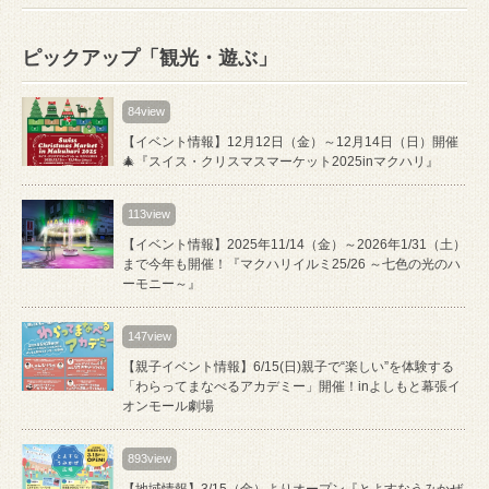
ピックアップ「観光・遊ぶ」
84view
【イベント情報】12月12日（金）～12月14日（日）開催
🎄『スイス・クリスマスマーケット2025inマクハリ』
113view
【イベント情報】2025年11/14（金）～2026年1/31（土）
まで今年も開催！『マクハリイルミ25/26 ～七色の光のハ
ーモニー～』
147view
【親子イベント情報】6/15(日)親子で“楽しい”を体験する
「わらってまなべるアカデミー」開催！inよしもと幕張イ
オンモール劇場
893view
【地域情報】3/15（金）よりオープン『とよすなうみかぜ