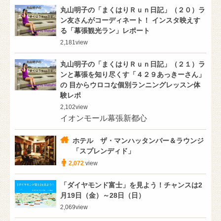
丸山明子の「まくはりＲｕｎ日記」（２０）ラ
ン友さんがコーディネート！ インスタ映えす
る「幕張観光ラン」レポート
2,181
view
丸山明子の「まくはりＲｕｎ日記」（２１）ラ
ンと幕張を知り尽くす「４２９あっきーさん」
の 目からウロコな個別ランニングレッスン体
験レポ
2,102
view
イオンモール幕張新都心
ホテル ザ・マンハッタンバー＆ラウンジ
「スプレンディド」
2,072
view
「ダイヤモンド富士」を見よう！チャンスは2
月19日（金）～28日（日）
2,069
view