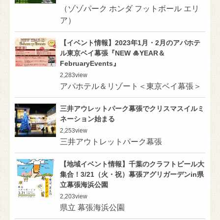
（ゾゾパーク ホンダ フットボール エリ
ア）
【イベント情報】2023年1月・2月のアパホテ
ル東京ベイ幕張『NEW 🎍YEAR＆
FebruaryEvents』
2,283
view
アパホテル＆リゾート＜東京ベイ幕張＞
三井アウレットパーク幕張でクリスマスイルミ
ネーション始まる
2,253
view
三井アウトレットパーク幕張
【地域イベント情報】千葉のクラフトビール大
集合！3/21（火・祝）幕張アグリガーデンin県
立幕張海浜公園
2,203
view
県立 幕張海浜公園