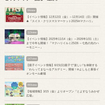
84view
【イベント情報】12月12日（金）～12月14日（日）開催
🎄『スイス・クリスマスマーケット2025inマクハリ』
113view
【イベント情報】2025年11/14（金）～2026年1/31（土）
まで今年も開催！『マクハリイルミ25/26 ～七色の光のハ
ーモニー～』
147view
【親子イベント情報】6/15(日)親子で“楽しい”を体験する
「わらってまなべるアカデミー」開催！inよしもと幕張イ
オンモール劇場
893view
【地域情報】3/15（金）よりオープン『とよすなうみかぜ
広場』