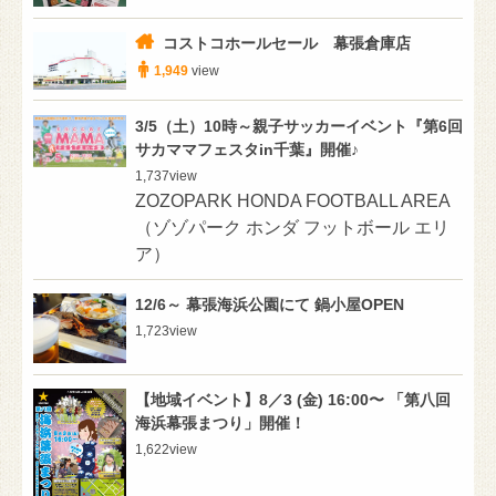
コストコホールセール 幕張倉庫店
1,949
view
3/5（土）10時～親子サッカーイベント『第6回
サカママフェスタin千葉』開催♪
1,737
view
ZOZOPARK HONDA FOOTBALL AREA
（ゾゾパーク ホンダ フットボール エリ
ア）
12/6～ 幕張海浜公園にて 鍋小屋OPEN
1,723
view
【地域イベント】8／3 (金) 16:00〜 「第八回
海浜幕張まつり」開催！
1,622
view