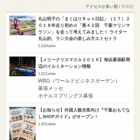
アクセスが多い順 /
新着順
丸山明子の「まくはりＲｕｎ日記」（１７）２
０１８年走り初め☆「第４２回 千葉マリンマ
ラソン」を走って考えてみました！ ライター
丸山的、ラン大会の楽しみ方エトセトラ
2,034
view
【メリークリスマス☆２０１６】海浜幕張駅周
辺のイルミネーション情報
2,021
view
WBG（ワールドビジネスガーデン）
幕張メッセ
ホテルスプリングス幕張
【お知らせ】外国人観光客向け『千葉おもてな
しSHOPガイド』がオープン！
1,951
view