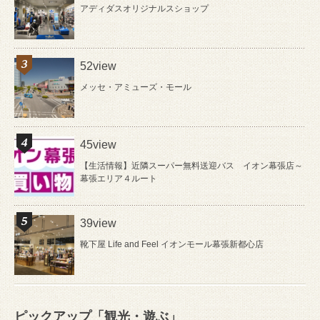
アディダスオリジナルスショップ
52view
メッセ・アミューズ・モール
45view
【生活情報】近隣スーパー無料送迎バス イオン幕張店～
幕張エリア４ルート
39view
靴下屋 Life and Feel イオンモール幕張新都心店
ピックアップ「観光・遊ぶ」