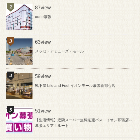
87view
aune幕張
63view
メッセ・アミューズ・モール
59view
靴下屋 Life and Feel イオンモール幕張新都心店
51view
【生活情報】近隣スーパー無料送迎バス イオン幕張店～
幕張エリア４ルート