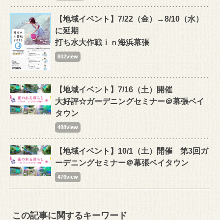
【地域イベント】7/22（金）→8/10（水）
に延期
打ち水大作戦ｉｎ海浜幕張
802view
【地域イベント】7/16（土）開催
大好評☆ガーデニングセミナー＠幕張ベイ
タウン
488view
【地域イベント】10/1（土）開催 第3回ガ
ーデニングセミナー＠幕張ベイタウン
476view
この記事に関するキーワード