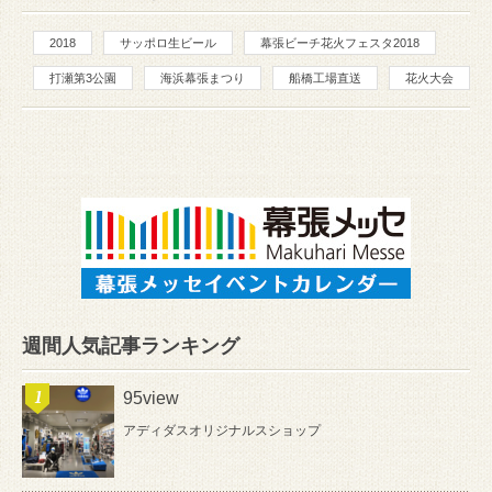
2018
サッポロ生ビール
幕張ビーチ花火フェスタ2018
打瀬第3公園
海浜幕張まつり
船橋工場直送
花火大会
週間人気記事ランキング
95view
アディダスオリジナルスショップ