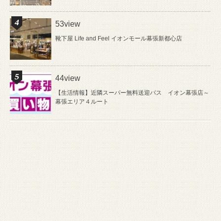
53view
靴下屋 Life and Feel イオンモール幕張新都心店
44view
【生活情報】近隣スーパー無料送迎バス イオン幕張店～
幕張エリア４ルート