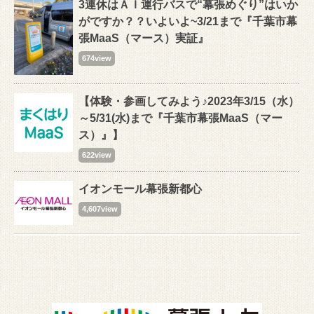
3連休はＡＩ運行バスで“幕張めぐり”はいか
がですか？？いよいよ~3/21まで『千葉市幕
張MaaS（マース）実証』
674view
【体験・参画してみよう♪2023年3/15（水）
～5/31(水)まで『千葉市幕張MaaS（マー
ス）』】
622view
イオンモール幕張新都心
4,607view