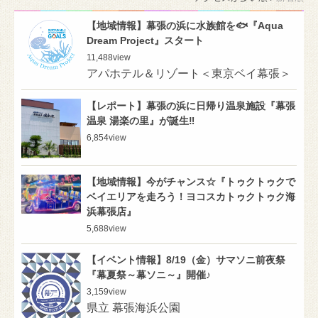
【地域情報】幕張の浜に水族館を🐟『Aqua
Dream Project』スタート
11,488
view
アパホテル＆リゾート＜東京ベイ幕張＞
【レポート】幕張の浜に日帰り温泉施設『幕張
温泉 湯楽の里』が誕生‼️
6,854
view
【地域情報】今がチャンス☆『トゥクトゥクで
ベイエリアを走ろう！ヨコスカトゥクトゥク海
浜幕張店』
5,688
view
【イベント情報】8/19（金）サマソニ前夜祭
『幕夏祭～幕ソニ～』開催♪
3,159
view
県立 幕張海浜公園