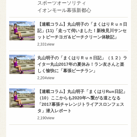
スポーツオーソリティ
イオンモール幕張新都心
【連載コラム】丸山明子の「まくはりＲｕｎ日
記」(11)「走って伺いました！新検見川サンセ
ットビーチヨガ＆ビーチクリーン体験記」
2,331
view
丸山明子の「まくはりＲｕｎ日記」（１２）ラ
イター丸山2017年の夏休み！ラン友さんと楽
しく愉快に「幕張ビーチラン」
2,204
view
【連載コラム】丸山明子「まくはりRun日記」
（10）ここからも2020年へ繋がる道となる
「2017幕張チャレンジトライアスロンフェス
タ」潜入レポート
2,190
view