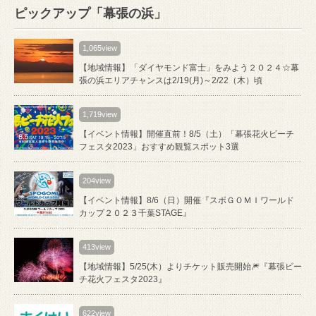
ピックアップ「幕張の浜」
1,065view
【地域情報】「ダイヤモンド富士」をみよう２０２４☆幕
張の浜エリアチャンスは2/19(月)～2/22（木）頃
1,719view
【イベント情報】開催直前！8/5（土）「幕張花火ビーチ
フェスタ2023」おすすめ観覧スポット3選
204view
【イベント情報】8/6（日）開催『スポＧＯＭＩワールド
カップ２０２３千葉STAGE』
413view
【地域情報】5/25(木）よりチケット販売開始🎆『幕張ビー
チ花火フェスタ2023』
622view