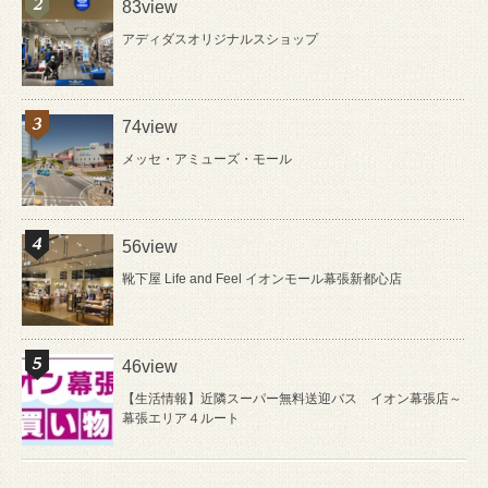
83view
アディダスオリジナルスショップ
74view
メッセ・アミューズ・モール
56view
靴下屋 Life and Feel イオンモール幕張新都心店
46view
【生活情報】近隣スーパー無料送迎バス イオン幕張店～
幕張エリア４ルート