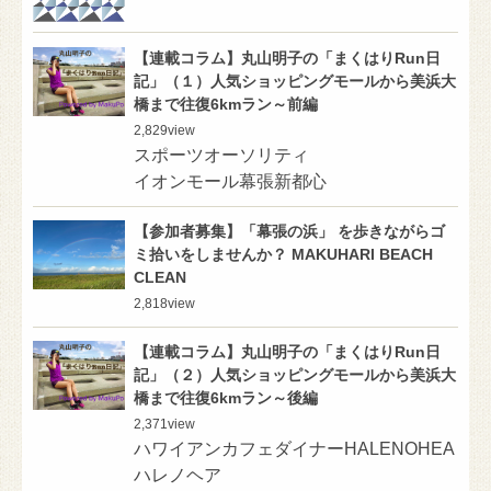
【連載コラム】丸山明子の「まくはりRun日
記」（１）人気ショッピングモールから美浜大
橋まで往復6kmラン～前編
2,829
view
スポーツオーソリティ
イオンモール幕張新都心
【参加者募集】「幕張の浜」 を歩きながらゴ
ミ拾いをしませんか？ MAKUHARI BEACH
CLEAN
2,818
view
【連載コラム】丸山明子の「まくはりRun日
記」（２）人気ショッピングモールから美浜大
橋まで往復6kmラン～後編
2,371
view
ハワイアンカフェダイナーHALENOHEA
ハレノヘア