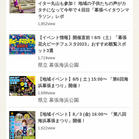
イター丸山も参加！ 地域の子供たちの声がカ
タチになって今年で４回目「幕張ベイタウンマ
ラソン」レポ
1,852
view
【イベント情報】開催直前！8/5（土）「幕張
花火ビーチフェスタ2023」おすすめ観覧スポ
ット3選
1,719
view
県立 幕張海浜公園
【地域イベント】8/5 ( 土 ) 15:00〜 「第6回海
浜幕張まつり」開催！
1,699
view
県立 幕張海浜公園
【地域イベント】8／3 (金) 16:00〜 「第八回
海浜幕張まつり」開催！
1,622
view