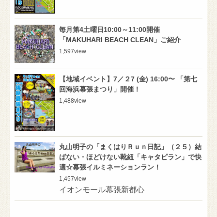
毎月第4土曜日10:00～11:00開催
「MAKUHARI BEACH CLEAN」ご紹介
1,597
view
【地域イベント】7／２7 (金) 16:00〜 「第七
回海浜幕張まつり」開催！
1,488
view
丸山明子の「まくはりＲｕｎ日記」（２５）結
ばない・ほどけない靴紐「キャタピラン」で快
適☆幕張イルミネーションラン！
1,457
view
イオンモール幕張新都心