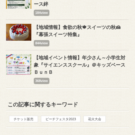
ース絆
184view
【地域情報】食欲の秋🍁スイーツの秋🍰
『幕張スイーツ特集』
844view
【地域イベント情報】年少さん～小学生対
象『サイエンススクール』＠キッズベース
ＢｕｎＢ
368view
この記事に関するキーワード
チケット販売
ビーチフェスタ2023
花火大会