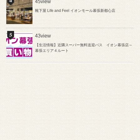
45view
靴下屋 Life and Feel イオンモール幕張新都心店
43view
【生活情報】近隣スーパー無料送迎バス イオン幕張店～
幕張エリア４ルート