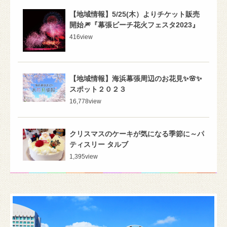
【地域情報】5/25(木）よりチケット販売
開始🎆『幕張ビーチ花火フェスタ2023』
416
view
【地域情報】海浜幕張周辺のお花見✨🌸✨
スポット２０２３
16,778
view
クリスマスのケーキが気になる季節に～パ
ティスリー タルブ
1,395
view