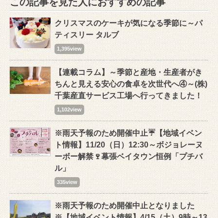
この記事を見た人におすすめの記事
クリスマスのケーキが気になる季節に～パ
ティスリー タルブ
1,395view
【連載コラム】～季節と産地・生産者がき
ちんと見える安心の食卓を次世代へ④～(株)
千葉産直サービス工場へ行ってきました！
1,102view
※雨天予報のため開催中止☔【地域イベン
ト情報】11/20（日）12:30～ボジョレーヌ
ーボー解禁🍷幕張ベイタウン恒例「プチバ
ル」
335view
※雨天予報のため開催中止となりました
※【地域イベント情報】4/15（土）9時～13