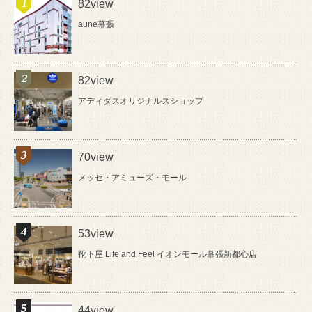
82view
aune幕張
82view
アディダスオリジナルスショップ
70view
メッセ・アミューズ・モール
53view
靴下屋 Life and Feel イオンモール幕張新都心店
44view