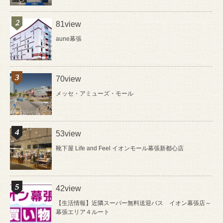
81view
aune幕張
70view
メッセ・アミューズ・モール
53view
靴下屋 Life and Feel イオンモール幕張新都心店
42view
【生活情報】近隣スーパー無料送迎バス イオン幕張店～
幕張エリア４ルート