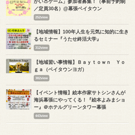
かい👛ゲーム」参加者募集！（事前予約制
／定員30名）@幕張ベイタウン
252view
【地域情報】100年人生を元気に知的に生き
るセミナー『うたせ終活大学』
312view
【地域習い事情報】Ｂａｙｔｏｗｎ Ｙｏ
ｇａ（ベイタウンヨガ）
382view
【イベント情報】絵本作家サトシンさんが
海浜幕張にやってくる！『絵本よみまショ
ー』＠ホテルグリーンタワー幕張
443view