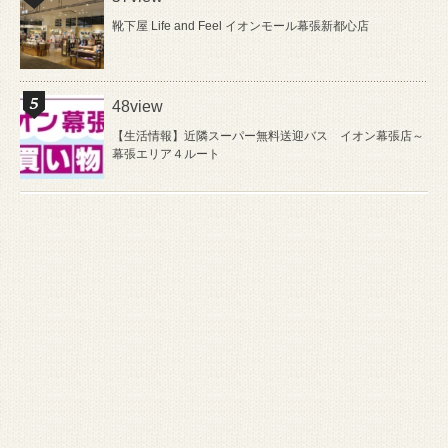
靴下屋 Life and Feel イオンモール幕張新都心店
48view
【生活情報】近隣スーパー無料送迎バス イオン幕張店～
幕張エリア４ルート