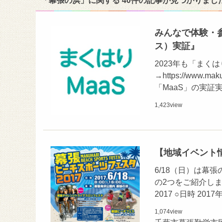
「幕張の浜」に関する 40件の記事が見つかりまし
みんなで体験・参
ス）実証』
2023年も「まく
→https://www
「MaaS」の実証
1,423
view
【地域イベント情
6/18（日）は
の2つをご紹介し
2017 ○日時 201
1,074
view