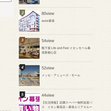
80view
aune幕張
54view
靴下屋 Life and Feel イオンモール幕
張新都心店
52view
メッセ・アミューズ・モール
44view
【生活情報】近隣スーパー無料送迎バ
ス イオン幕張店～幕張エリア４ルー