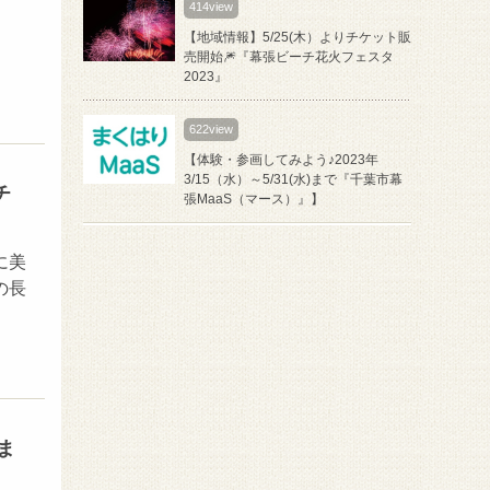
414view
【地域情報】5/25(木）よりチケット販
売開始🎆『幕張ビーチ花火フェスタ
2023』
622view
【体験・参画してみよう♪2023年
3/15（水）～5/31(水)まで『千葉市幕
チ
張MaaS（マース）』】
に美
の長
ま