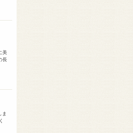
に美
の長
しま
く