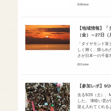
838
view
【地域情報】「ダ
（金）～27日（
「ダイヤモンド富
しく輝く、限られ
さが日本一の千葉市
801
view
【参加レポ】9/26
去る9/26（土）、
した。 薄暗い雲
迎え入れてくれる