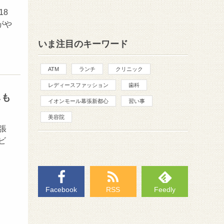
18
がや
いま注目のキーワード
ATM
ランチ
クリニック
レディースファッション
歯科
しも
イオンモール幕張新都心
習い事
美容院
張
ビ
Facebook
RSS
Feedly