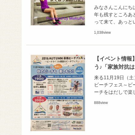
みなさんこんにちは
年も残すところあ
って来て、あっと
1,038
view
【イベント情報】
う♪「家族対抗
来る11月19日（
ビーチフェス～ビ
ーチをはだしで楽
888
view