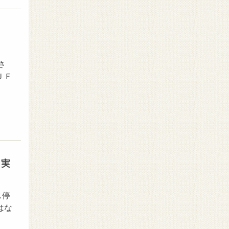
さ
ＪＦ
）実
ス停
はな