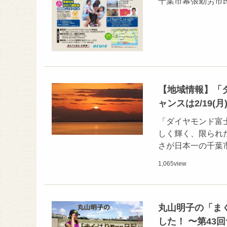
千葉市幕張勤労市
【地域情報】「
ャンスは2/19(月
「ダイヤモンド富
しく輝く、限られ
さが日本一の千葉市
1,065
view
丸山明子の「ま
した！ 〜第43