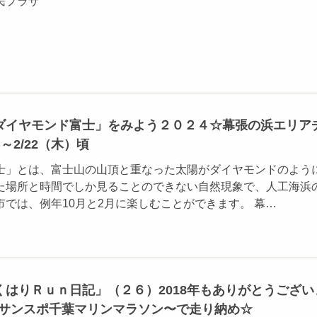
民プラザ
ダイヤモンド富士」をみよう２０２４☆幕張の浜エリア
)～2/22（木）頃
士」とは、富士山の山頂と重なった太陽がダイヤモンドのよう
た場所と時間でしか見ることのできない自然現象で、人工海浜
では、例年10月と2月に楽しむことができます。 幕…
くはりＲｕｎ日記」（２６）2018年もありがとうござい
回サンスポ千葉マリンマラソン〜で走り納め☆