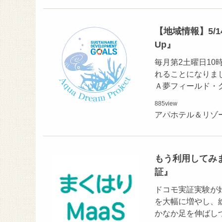
【地域情報】5/14(
Up』
毎月第2土曜日10時よ
れることになりまし
Ａ夢フィールド・
885
view
アパホテル＆リゾ
もう利用してみま
証』
ドコモ実証実験が始
を大幅に増やし、
かなか足を伸ばし