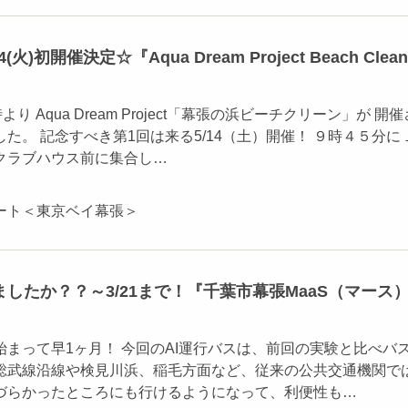
火)初開催決定☆『Aqua Dream Project Beach Clean
り Aqua Dream Project「幕張の浜ビーチクリーン」が 開催
た。 記念すべき第1回は来る5/14（土）開催！ ９時４５分に
クラブハウス前に集合し…
ート＜東京ベイ幕張＞
したか？？～3/21まで！『千葉市幕張MaaS（マース
まって早1ヶ月！ 今回のAI運行バスは、前回の実験と比べバ
総武線沿線や検見川浜、稲毛方面など、従来の公共交通機関で
づらかったところにも行けるようになって、利便性も…