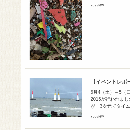
762
view
【イベントレポ
6月4（土）～5
2016が行われま
が、3次元でタイ
756
view