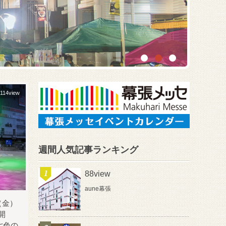
114view
週間人気記事ランキング
88view
aune幕張
（金）
開
七色の