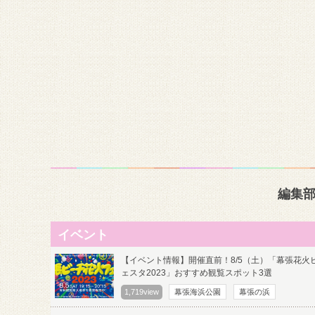
編集
イベント
【イベント情報】開催直前！8/5（土）「幕張花火
ェスタ2023」おすすめ観覧スポット3選
1,719view
幕張海浜公園
幕張の浜