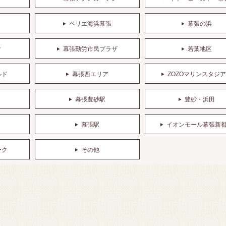
ペリエ海浜幕張
幕張の浜
ク
幕張勤労市民プラザ
若葉地区
ルド
幕張西エリア
ZOZOマリンスタジ
幕張豊砂駅
豊砂・浜田
幕張駅
イオンモール幕張新
ーク
その他