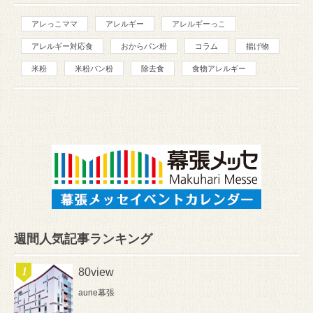
アレっこママ
アレルギー
アレルギーっこ
アレルギー対応食
おからパン粉
コラム
揚げ物
米粉
米粉パン粉
除去食
食物アレルギー
週間人気記事ランキング
80view
aune幕張