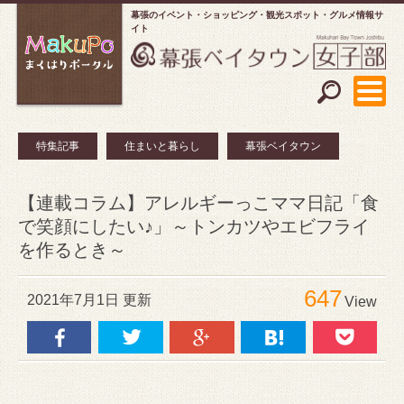
幕張のイベント・ショッピング
観光スポット・グルメ情報サ
イト
特集記事
住まいと暮らし
幕張ベイタウン
【連載コラム】アレルギーっこママ日記「食
で笑顔にしたい♪」～トンカツやエビフライ
を作るとき～
647
2021年7月1日 更新
View