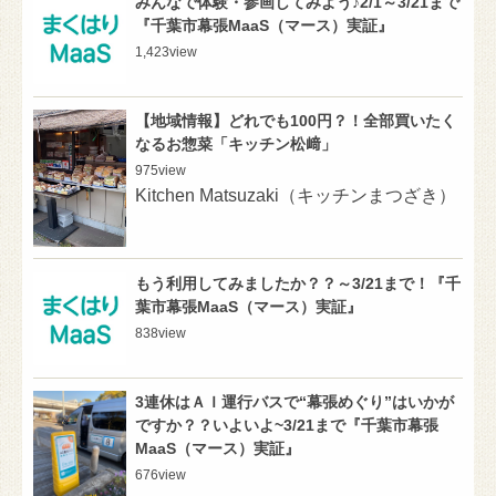
みんなで体験・参画してみよう♪2/1～3/21まで
『千葉市幕張MaaS（マース）実証』
1,423
view
【地域情報】どれでも100円？！全部買いたく
なるお惣菜「キッチン松﨑」
975
view
Kitchen Matsuzaki（キッチンまつざき）
もう利用してみましたか？？～3/21まで！『千
葉市幕張MaaS（マース）実証』
838
view
3連休はＡＩ運行バスで“幕張めぐり”はいかが
ですか？？いよいよ~3/21まで『千葉市幕張
MaaS（マース）実証』
676
view