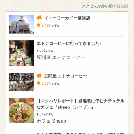
アクセスが多い順 /
新着順
イトーヨーカドー幕張店
8,487
view
エトナコーヒーに行ってきました♪
7,501
view
豆問屋 エトナコーヒー
豆問屋 エトナコーヒー
3,604
view
【マクハリレポート】路地裏に佇むナチュラル
なカフェ『sheep（シープ）』
1,549
view
カフェ Sheep