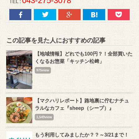
043-275-3078
TEL :
この記事を見た人におすすめの記事
【地域情報】どれでも100円？！全部買いた
くなるお惣菜「キッチン松﨑」
975view
【マクハリレポート】路地裏に佇むナチュ
ラルなカフェ『sheep（シープ）』
1,549view
もう利用してみましたか？？～3/21まで！