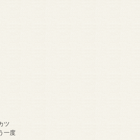
カツ
う一度