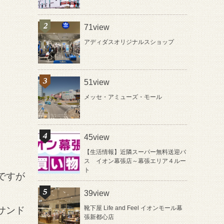
71view
アディダスオリジナルスショップ
51view
メッセ・アミューズ・モール
45view
【生活情報】近隣スーパー無料送迎バ
ス イオン幕張店～幕張エリア４ルー
ト
ですが
39view
靴下屋 Life and Feel イオンモール幕
サンド
張新都心店