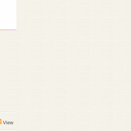
4
View