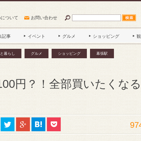
Poについて
お問い合わせ
集記事
イベント
グルメ
ショッピング
観
と暮らし
グルメ
ショッピング
幕張駅
100円？！全部買いたくな
97