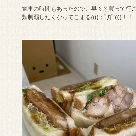
電車の時間もあったので、早々と買って行
類制覇したくなってこまる((((；ﾟДﾟ))))！！