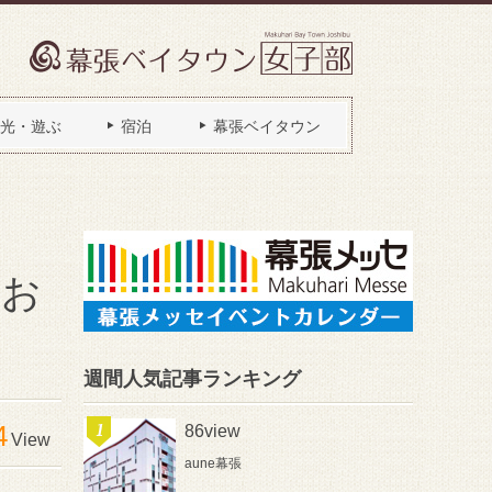
光・遊ぶ
宿泊
幕張ベイタウン
るお
週間人気記事ランキング
4
86view
View
aune幕張