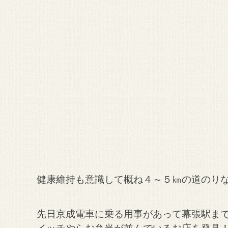
健康維持も意識して概ね４～５㎞の道のり
先日京成電車に乗る用事があって
幕張駅ま